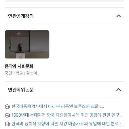
연관공개강의
음악과 사회문화
국민대학교
김선아
연관학위논문
한국대중음악사에서 바라본 리듬엔 블루스와 소울 :
1950년대-1990년대
1990년대 서태지가 한국 대중음악사에 미친 영향에 관한 연구 =
A Study about the influence that Seo Tae Ji extended to
한국의 정치적 지형에 따른 서양 대중가요의 유입에 대한 분석 :
Korea history of public music in 1990's
1910년부터 1987년까지의 번안가요를 중심으로 = Arrival of