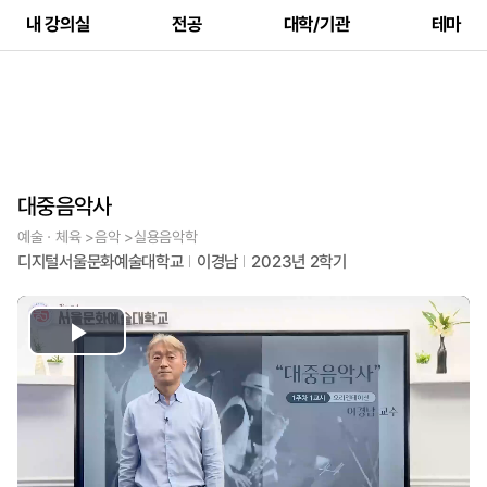
내 강의실
전공
대학/기관
테마
대중음악사
예술ㆍ체육 >음악 >실용음악학
디지털서울문화예술대학교
이경남
2023년 2학기
Play
Video