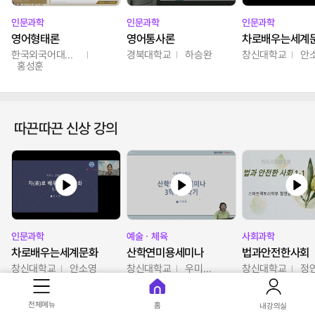
인문과학
인문과학
인문과학
영어형태론
영어통사론
차로배우는세계
한국외국어대학교
경북대학교
하승완
창신대학교
안
홍성훈
따끈따끈 신상 강의
인문과학
예술ㆍ체육
사회과학
차로배우는세계문화
산학연미용세미나
법과안전한사회
창신대학교
안소영
창신대학교
우미옥,오윤경,박선이
창신대학교
정
전체메뉴
홈
내강의실