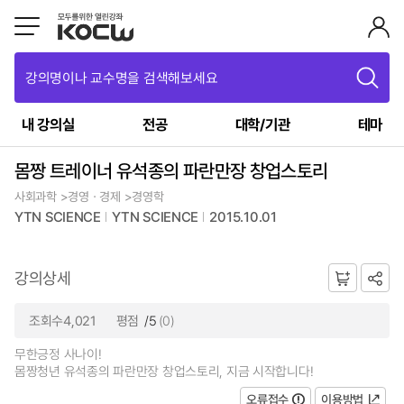
강의명이나 교수명을 검색해보세요
내 강의실
전공
대학/기관
테마
몸짱 트레이너 유석종의 파란만장 창업스토리
사회과학 >경영ㆍ경제 >경영학
YTN SCIENCE
YTN SCIENCE
2015.10.01
강의상세
조회수4,021
평점
/5
(0)
무한긍정 사나이!
몸짱청년 유석종의 파란만장 창업스토리, 지금 시작합니다!
오류접수
이용방법