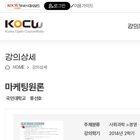
로
로
로
바
로그인
이용가이드
대시보드
가
가
가
로
기
기
기
가
(skip
기
to
강의
content)
대학
강의상세
기관
HOME
강의상세
전공
마케팅원론
테마
국민대학교
류선호
주제분류
사회과학 >경영
강의학기
2014년 2학기