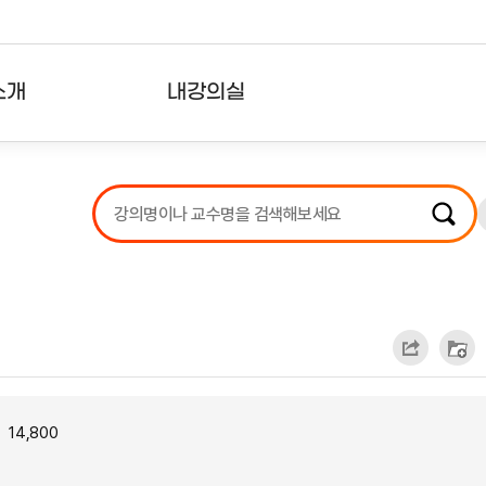
소개
내강의실
?
강의리스트
수강확인증강의
사용자의견
내강의클립
14,800