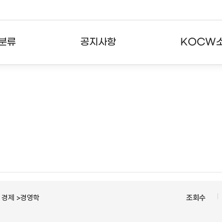
분류
공지사항
KOCW
강의
공지사항
KOCW란
강의
뉴스레터
활용안내
분야
주요통계현황
발자취
강의
서비스도움말
고객센터
ㆍ경제 >경영학
조회수