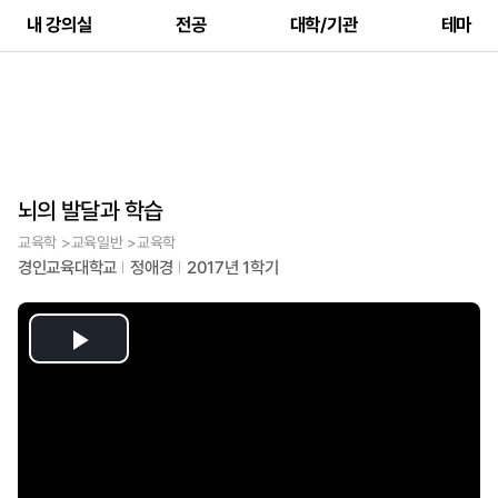
내 강의실
전공
대학/기관
테마
뇌의 발달과 학습
교육학 >교육일반 >교육학
경인교육대학교
정애경
2017년 1학기
Play
Video