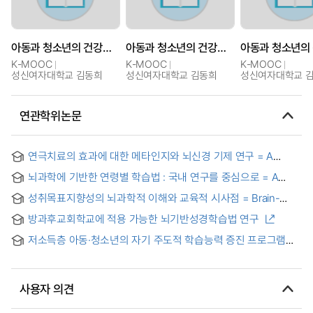
아동과 청소년의 건강환경 Ⅱ
아동과 청소년의 건강환경 Ⅱ
K-MOOC
K-MOOC
K-MOOC
성신여자대학교 김동희
성신여자대학교 김동희
성신여자대학교 
연관학위논문
연극치료의 효과에 대한 메타인지와 뇌신경 기제 연구 = A
Study on the Effectiveness of Drama Therapy Based on
뇌과학에 기반한 연령별 학습법 : 국내 연구를 중심으로 = A
Metacognition and the Brain Mechanism
Review of Domestic Research for the Age-based Brain-
성취목표지향성의 뇌과학적 이해와 교육적 시사점 = Brain-
science Education Method
Scientific Understanding of Achievement Goal Orientation
방과후교회학교에 적용 가능한 뇌기반성경학습법 연구
and Educational Implication
저소득층 아동·청소년의 자기 주도적 학습능력 증진 프로그램
효과분석에 관한 연구 = A study on the analysis of program
effectiveness for self-directed learning skills to low-
income children
사용자 의견