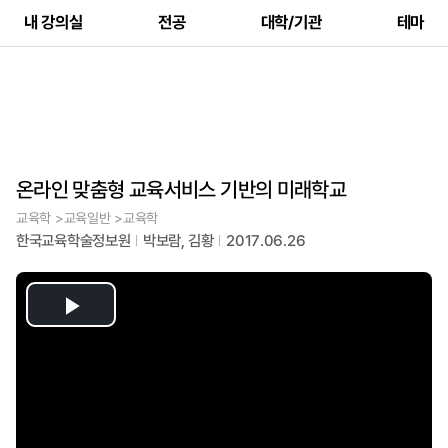
내 강의실
전공
대학/기관
테마
온라인 맞춤형 교육서비스 기반의 미래학교
교육학 >교육일반 >교육학
한국교육학술정보원
박보람, 김황
2017.06.26
Play
Video