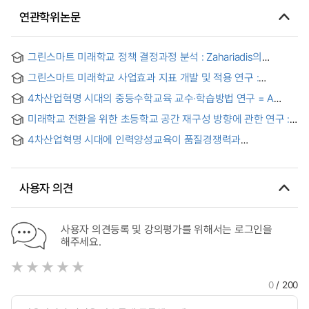
연관학위논문
그린스마트 미래학교 정책 결정과정 분석 : Zahariadis의
다중흐름모형을 중심으로
그린스마트 미래학교 사업효과 지표 개발 및 적용 연구 :
경상남도교육청 학교를 중심으로
4차산업혁명 시대의 중등수학교육 교수·학습방법 연구 = A
Study on Teaching-Learning Methods of Secondary
미래학교 전환을 위한 초등학교 공간 재구성 방향에 관한 연구 :
Mathematics Education in the Fourth Industrial Revolution
오픈스쿨 재조명을 중심으로 = A Study of the Direction of
Era
4차산업혁명 시대에 인력양성교육이 품질경쟁력과
Spatial Restructuring in the Elementary School for Future
객사만족도에 미치는 영향에 관한 연구 : 자동차부품클러스터
School Transformation - Focused on the Reexamination of
기업을 중심으로 = A Study on the Influence of Human
the Open School
Resources Training on Quality Competitiveness and
사용자 의견
Customer Satisfaction in the Fourth Industrial Revolution:
Focused on Automotive Parts Cluster
사용자 의견등록 및 강의평가를 위해서는 로그인을
해주세요.
0
/ 200