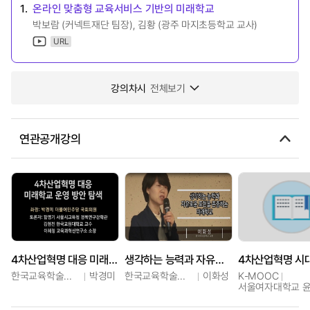
1.
온라인 맞춤형 교육서비스 기반의 미래학교
박보람 (커넥트재단 팀장), 김황 (광주 마지초등학교 교사)
URL
강의차시
전체보기
연관공개강의
4차산업혁명 대응 미래학교 운영방안 탐색 토론
생각하는 능력과 자유로운 표현을 존중하는 미래학교
한국교육학술정보원
박경미
한국교육학술정보원
이화성
K-MOOC
서울여자대학교 