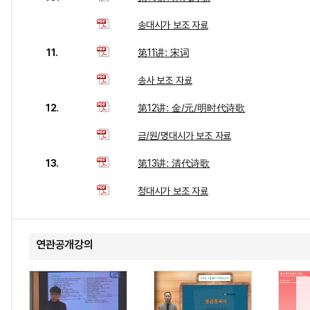
송대시가 보조 자료
11.
第11讲: 宋词
송사 보조 자료
12.
第12讲: 金/元/明时代诗歌
금/원/명대시가 보조 자료
13.
第13讲: 清代诗歌
청대시가 보조 자료
연관공개강의