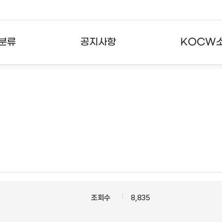
분류
공지사항
KOCW
강의
공지사항
KOCW란
강의
뉴스레터
활용안내
분야
주요통계현황
발자취
강의
서비스도움말
고객센터
조회수
8,835