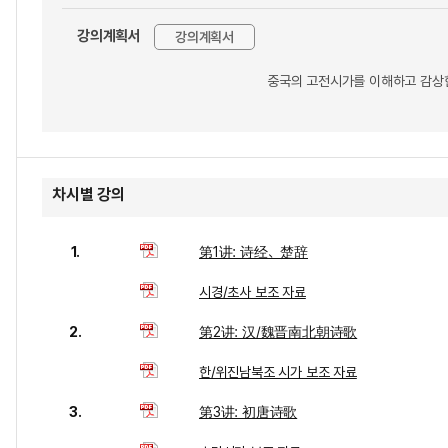
강의계획서
강의계획서
중국의 고전시가를 이해하고 감상
차시별 강의
1.
第1讲: 诗经、楚辞
시경/초사 보조 자료
2.
第2讲: 汉/魏晋南北朝诗歌
한/위진남북조 시가 보조 자료
3.
第3讲: 初唐诗歌