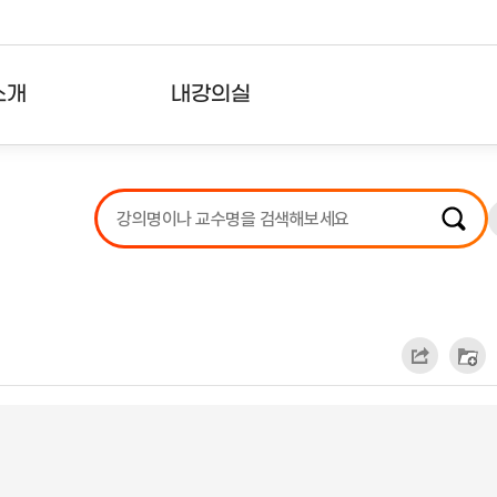
소개
내강의실
?
강의리스트
수강확인증강의
사용자의견
내강의클립