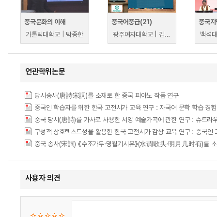
중국문화의 이해
중국어중급(21)
중국지
가톨릭대학교 | 박종한
광주여자대학교 | 김기범
백석대
연관학위논문
당시송사(唐詩宋詞)를 소재로 한 중국 피아노 작품 연구
중국인 학습자를 위한 한국 고전시가 교육 연구 : 자국어 문학 학습 경
구성적 상호텍스트성을 활용한 한국 고전시가 감상 교육 연구 : 중국인 고급 학습자를 대상으로
중국 송사(宋詞) 《수조가두·명월기시유》(水调歌头·明月几时有)를 소
사용자 의견