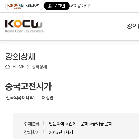
로
로
로
바
로그인
이용가이드
대시보드
가
가
가
로
기
기
기
가
(skip
기
to
강의
content)
대학
강의상세
기관
HOME
강의상세
전공
중국고전시가
테마
한국외국어대학교
채심연
주제분류
인문과학 >언어ㆍ문학 >중어중문학
강의학기
2015년 1학기