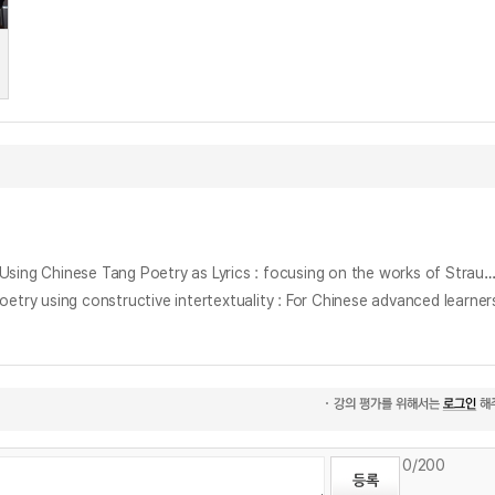
중국 당시(唐詩)를 가사로 사용한 서양 예술가곡에 관한 연구 : 슈트라우스, 베베른, 루셀, 램버트의 작품을 중심으로 = A Study on Western Art Songs Using Chinese Tang Poetry as Lyrics : focusing on the works of Strauss, Webern, R
g constructive intertextuality : For Chinese advanced learner
0
/200