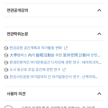
연관공개강의
연관학위논문
한강공원 공간계획과 여가활동 변화
大學캠퍼스 內의 餘暇活動을 위한 室外空間 計劃에 관한
硏究 = (A) Study on Spatial Planning for Outdoor Leisure
환경친화적인 여가문화공간 디자인에 관한 연구 : 테마파크의
Activities on University Campuses
사례연구와 계획을 중심으로 = (A) Study on the Design of the
도시 등산로 초입 공간에 관한 연구
Environmentally Harmonized Leisure and Cultural Space :
Focusing on Case Study and Plan of Theme Park
한강시민공원 여가참여자 간 여가갈등인식 연구 : 산책자와
자전거 이용자를 대상으로
사용자 의견