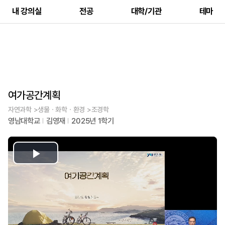
내 강의실
전공
대학/기관
테마
여가공간계획
자연과학 >생물ㆍ화학ㆍ환경 >조경학
영남대학교
김영재
2025년 1학기
Play
Video