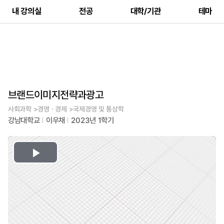
내 강의실
전공
대학/기관
테마
브랜드이미지전략과광고
사회과학 >경영ㆍ경제 >국제경영 및 통상학
강남대학교
이우채
2023년 1학기
Play
Video