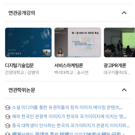
연관공개강의
디지털기술입문
서비스마케팅론
광고PR개론
건양대학교
강병익
백석대학교
송시연
대구가톨릭대학교
연관학위논문
소셜 미디어를 통한 유권자들의 정치 이미지 메이킹 콘텐츠
경험에 관한 질적연구 : 문재인 정부를 중심으로
해외 한국인 관광객 이미지가 한국의 국가이미지에 미치는 영향 :
중국 관광지 장가계 주민의 인식을 중심으로
중국 대학생이 인식하는 한국의 국가이미지가 관광지 이미지와
관광행동의도에 미치는 영향에 관한 연구 = The Study for the
國家브랜드 管理를 爲한 韓國의 이미지地形에 關한 硏究 =