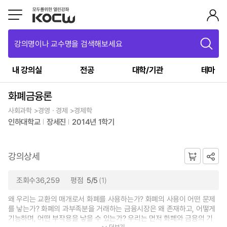
강의명이나 교수명을 검색해보세요
내 강의실
전공
대학/기관
테마
화폐금융론
사회과학 >경영ㆍ경제 >경제학
인하대학교
장세진
2014년 1학기
강의상세
조회수36,259
평점
5/5
(1)
왜 우리는 교환의 매개로서 화폐를 사용하는가? 화폐의 사용이 어떤 문제
를 낳는가? 화폐의 과부족분을 거래하는 금융시장은 왜 존재하고, 어떻게
기능하며, 어떤 부작용을 낳을 수 있는가? 우리는 먼저 화폐와 금융의 기
더보기