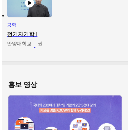
공학
전기자기학 I
안양대학교
권원현
홍보 영상