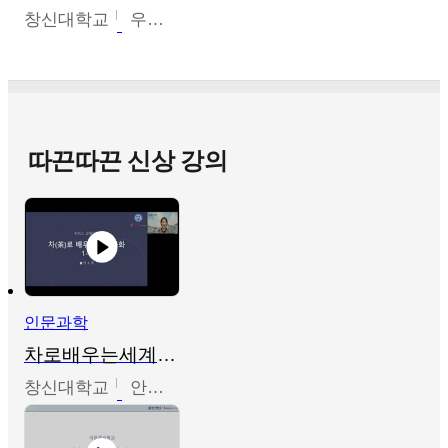
창신대학교
우미옥,오윤경,박선이
따끈따끈 신상 강의
인문과학
차로배우는세계문화
창신대학교
안소영