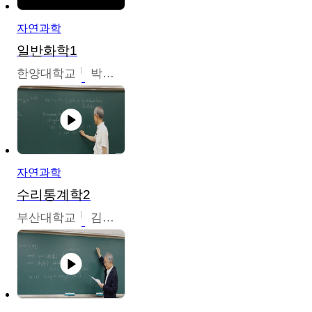
자연과학
일반화학1
한양대학교
박경호
자연과학
수리통계학2
부산대학교
김충락