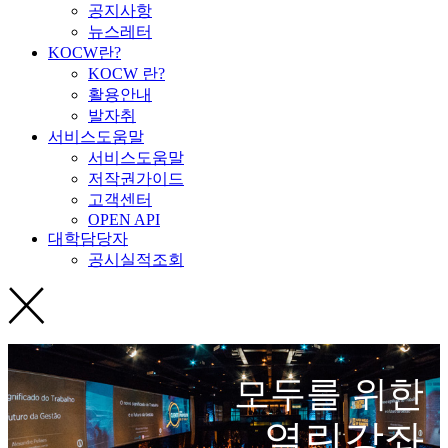
공지사항
뉴스레터
KOCW란?
KOCW 란?
활용안내
발자취
서비스도움말
서비스도움말
저작권가이드
고객센터
OPEN API
대학담당자
공시실적조회
모두를 위한
열린강좌