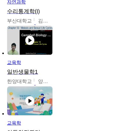
자연과학
수리통계학(I)
부산대학교
김충락
교육학
일반생물학1
한양대학교
양철수
교육학