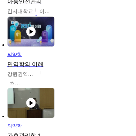
아동안전관리
한서대학교
이태연
의약학
면역학의 이해
강원권역센터
권보인
의약학
간호관리학 1