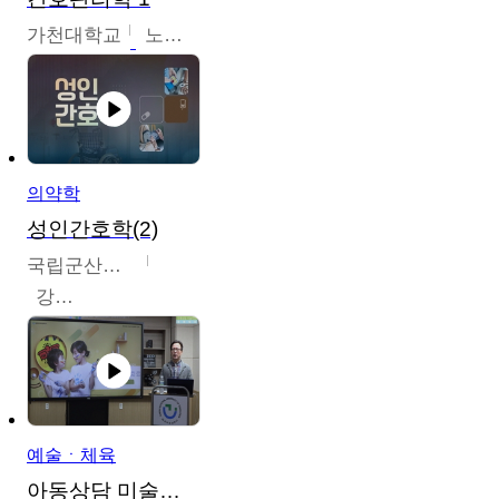
가천대학교
노원정
의약학
성인간호학(2)
국립군산대학교
강경아
예술ㆍ체육
아동상담 미술치료