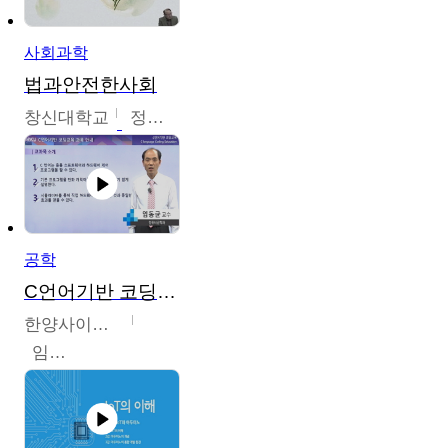
사회과학
법과안전한사회
창신대학교
정연균
공학
C언어기반 코딩교육
한양사이버대학교
임동균