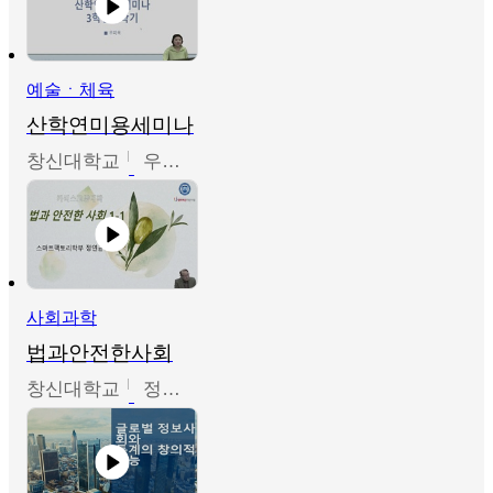
예술ㆍ체육
산학연미용세미나
창신대학교
우미옥,오윤경,박선이
사회과학
법과안전한사회
창신대학교
정연균