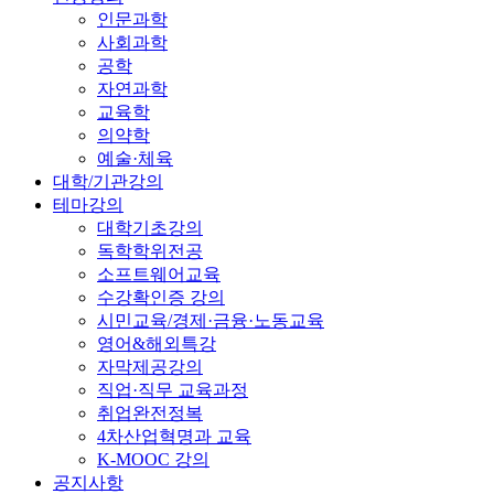
인문과학
사회과학
공학
자연과학
교육학
의약학
예술·체육
대학/기관강의
테마강의
대학기초강의
독학학위전공
소프트웨어교육
수강확인증 강의
시민교육/경제·금융·노동교육
영어&해외특강
자막제공강의
직업·직무 교육과정
취업완전정복
4차산업혁명과 교육
K-MOOC 강의
공지사항