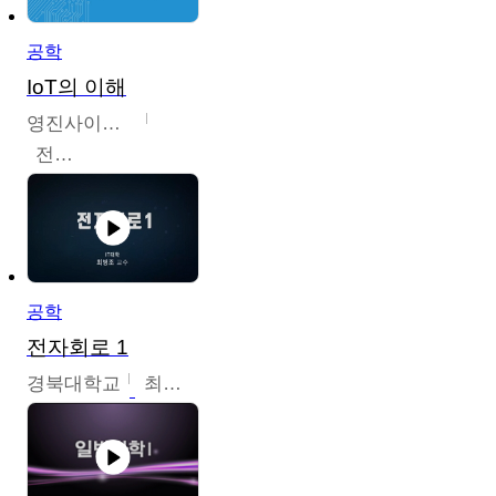
공학
IoT의 이해
영진사이버대학교
전병현
공학
전자회로 1
경북대학교
최병조