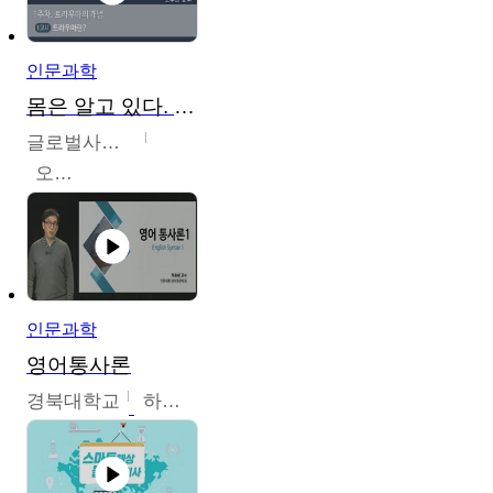
인문과학
몸은 알고 있다. 트라우마의 흔적
글로벌사이버대학교
오주원
인문과학
영어통사론
경북대학교
하승완