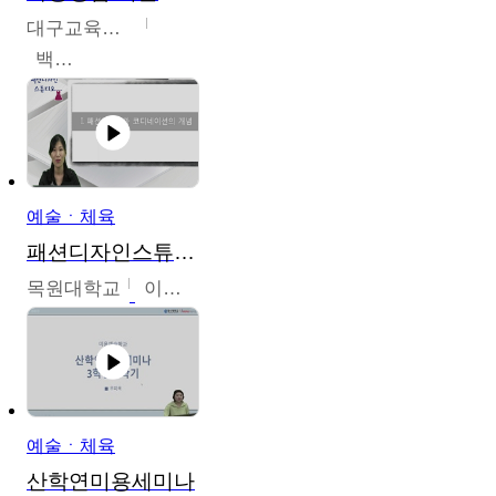
대구교육대학교
백중열
예술ㆍ체육
패션디자인스튜디오
목원대학교
이건희
예술ㆍ체육
산학연미용세미나