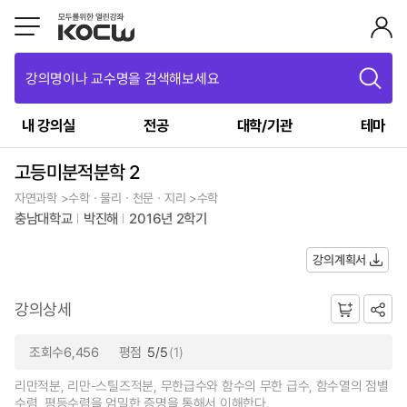
강의명이나 교수명을 검색해보세요
내 강의실
전공
대학/기관
테마
고등미분적분학 2
자연과학 >수학ㆍ물리ㆍ천문ㆍ지리 >수학
충남대학교
박진해
2016년 2학기
강의계획서
강의상세
조회수6,456
평점
5/5
(1)
리만적분, 리만-스틸즈적분, 무한급수와 함수의 무한 급수, 함수열의 점별
수렴, 평등수렴을 엄밀한 증명을 통해서 이해한다.