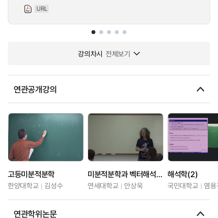
URL
강의차시
전체보기
연관공개강의
고등미분적분학
미분적분학과 벡터해석(2)
해석학(2)
한양대학교
김성수
연세대학교
안상욱
국민대학교
염용
연관학위논문