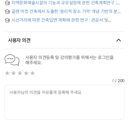
지역문화예술시설의 기능과 규모설정에 관한 건축계획연구 :
일산구 문화예술센터 계획 = (A) study on function and size
글렌 머컷 건축에서 도출한 '윤리적 장소 기억' 개념 기반의 분원
of the local cultural arts facilities : a design of cultural arts
도예 예술 센터 디자인 = Bunwon Ceramic Arts Centre
center in Ilsan new town
시선거리에 따른 건축입면 계획에 관한 연구 : 관공서 및
Design based on the Concept of 'Ethical Place Memory'
문화예술센터를 중심으로 = (A) study on the elevation
derived from Glenn Murcutt's Architecture
considering distance of vision
사용자 의견
사용자 의견등록 및 강의평가를 위해서는 로그인을
해주세요.
0
/ 200