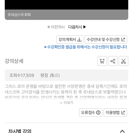
르네상스의 회화
이전차시
다음차시
강의계획서
수강안내 및 수강신청
※ 수강확인증 발급을 위해서는 수강신청이 필요합니다
강의상세
조회수17,509
평점
/5
(0)
그리스․로마 문명을 바탕으로 발전한 서양문명은 중세 암흑기간에도 로마
네스크와 고딕양식을 탄생시키는 동력이 된 후 르네상스로 부활하였으나
바로크와 로코코라는 양식의 혼재를 격은 후 산업혁명이라는 새로운 물결
더보기
속에 과거에 경험하지 못한 격변...
오류접수
이용방법
차시별 강의