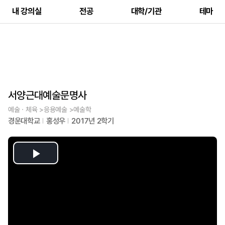
내 강의실
전공
대학/기관
테마
서양근대예술문명사
예술ㆍ체육 >응용예술 >예술학
경운대학교
홍성우
2017년 2학기
Play
Video