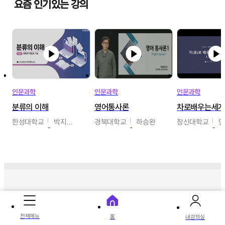
요즘 인기있는 강의
인문과학
인문과학
인문과학
분류의 이해
영어통사론
차로배우는세
한성대학교
박지영,이혜원,최인경
경북대학교
하승완
창신대학교
따끈따끈 신상 강의
전체메뉴
홈
내강의실