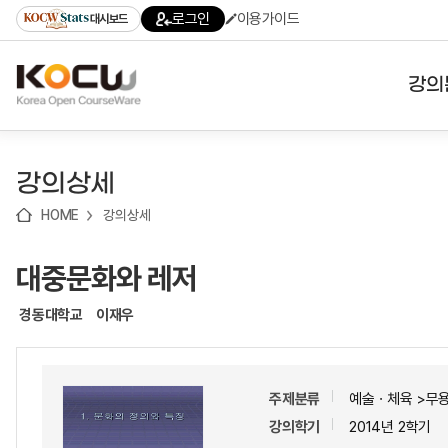
로
로
로
바
로그인
이용가이드
대시보드
가
가
가
로
기
기
기
가
(skip
기
to
강의
content)
대학
강의상세
기관
HOME
강의상세
전공
대중문화와 레저
테마
경동대학교
이재우
주제분류
예술ㆍ체육 >무
강의학기
2014년 2학기