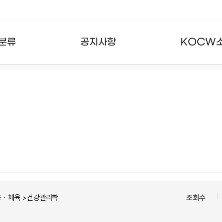
분류
공지사항
KOCW
강의
공지사항
KOCW란
강의
뉴스레터
활용안내
분야
주요통계현황
발자취
강의
서비스도움말
고객센터
용ㆍ체육 >건강관리학
조회수