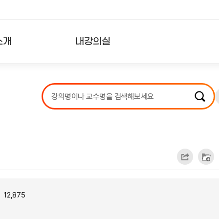
소개
내강의실
?
강의리스트
수강확인증강의
사용자의견
내강의클립
12,875