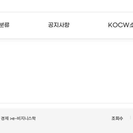
분류
공지사항
KOCW
강의
공지사항
KOCW란
강의
뉴스레터
활용안내
분야
주요통계현황
발자취
강의
서비스도움말
고객센터
경제 >e-비지니스학
조회수