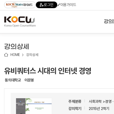
로
로
로
바
로그인
이용가이드
대시보드
가
가
가
로
기
기
기
가
(skip
기
to
강의
content)
대학
강의상세
기관
HOME
강의상세
전공
유비쿼터스 시대의 인터넷 경영
테마
동의대학교
이문봉
주제분류
사회과학 >경영ㆍ
강의학기
2015년 2학기