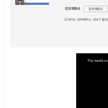
강의계획서
강의계획서
21세기는 유비쿼터스 시대가 활성
This
is
a
The media cou
modal
window.