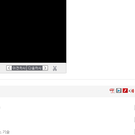
야
스 기술