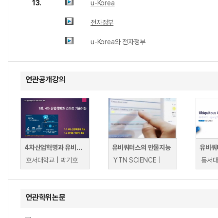
13.
u-Korea
전자정부
u-Korea와 전자정부
연관공개강의
4차산업혁명과 유비쿼터스사회
유비쿼터스의 만물지능
유비쿼
호서대학교 | 박기호
YTN SCIENCE |
동서대
연관학위논문