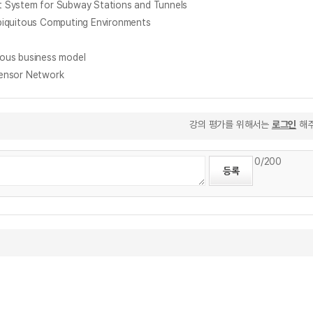
ystem for Subway Stations and Tunnels
uitous Computing Environments
us business model
nsor Network
강의 평가를 위해서는
로그인
해주
0
/200