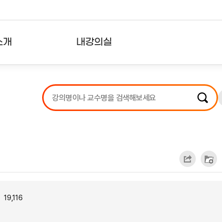
소개
내강의실
?
강의리스트
수강확인증강의
사용자의견
내강의클립
19,116