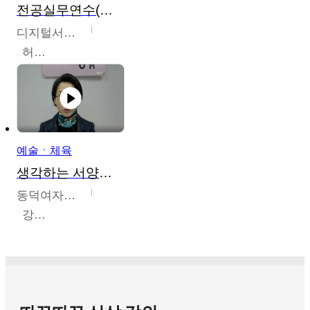
전공실무연수(헤어,메이크업,피부,네일)
디지털서울문화예술대학교
허정록
예술ㆍ체육
생각하는 서양미술의 이해
동덕여자대학교
강수미