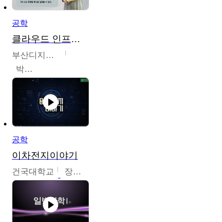
공학
클라우드 인프라 구축 및 활용
부산디지털대학교
박수현
공학
이차전지이야기
건국대학교
장호현