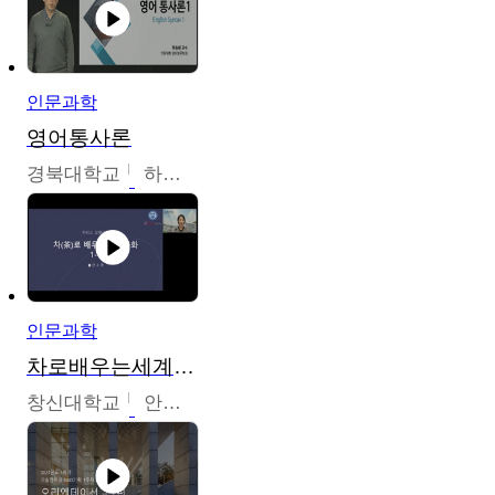
인문과학
영어통사론
경북대학교
하승완
인문과학
차로배우는세계문화
창신대학교
안소영