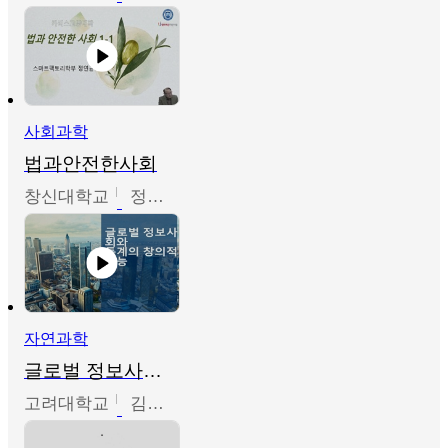
사회과학
법과안전한사회
창신대학교
정연균
자연과학
글로벌 정보사회와 통계의 창의적 기능
고려대학교
김희영