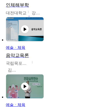
인체해부학
대전대학교
강지혁
예술ㆍ체육
음악교육론
국립목포대학교
김신영
예술ㆍ체육