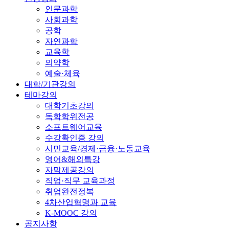
인문과학
사회과학
공학
자연과학
교육학
의약학
예술·체육
대학/기관강의
테마강의
대학기초강의
독학학위전공
소프트웨어교육
수강확인증 강의
시민교육/경제·금융·노동교육
영어&해외특강
자막제공강의
직업·직무 교육과정
취업완전정복
4차산업혁명과 교육
K-MOOC 강의
공지사항