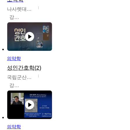
나사렛대학교
강지언
의약학
성인간호학(2)
국립군산대학교
강경아
의약학