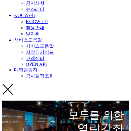
공지사항
뉴스레터
KOCW란?
KOCW 란?
활용안내
발자취
서비스도움말
서비스도움말
저작권가이드
고객센터
OPEN API
대학담당자
공시실적조회
모두를 위한
열린강좌