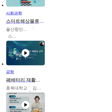
사회과학
스마트해상물류관리사 교육과정2
울산항만공사
스마트해상물류관리사 교육위원회
공학
폐배터리 재활용 공학
충북대학교
김영재,최진섭,한성수,한요셉,윤문수,박유세,강동우,박민준,이동주,조채용