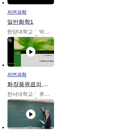
자연과학
일반화학1
한양대학교
박경호
자연과학
화장품원료의 종류와 특성
한서대학교
류은주