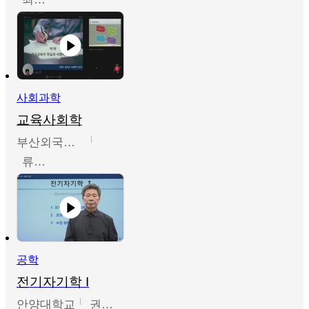
사회과학
교육사회학
부산외국어대학교
류영철
공학
전기자기학 I
안양대학교
권원현