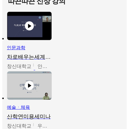
따끈따끈 신상 강의
인문과학
차로배우는세계문화
창신대학교
안소영
예술ㆍ체육
산학연미용세미나
창신대학교
우미옥,오윤경,박선이