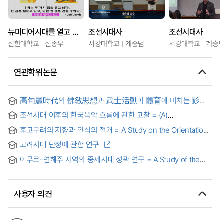
뉴미디어시대를 열고 있는 유튜브미디어 시대의 전략은?
조선시대사
조선시대사
신한대학교
신종우
서강대학교
계승범
서강대학교
계승
연관학위논문
高句麗時代의 佛敎思想과 武士活動이 體育에 미치는 影響
= (The) effect on the physical education by Kogurea
조선시대 이후의 한국음악 흐름에 관한 고찰 = (A)
buddhism & Warrior activities
Consideration of the Development of the Korean Music
후고구려의 지향과 인식의 전개 = A Study on the Orientation
since the Chosun Dynasty
and Historical Perception of Later-Goguryeo
고려시대 단청에 관한 연구
아무르-연해주 지역의 중세시대 성곽 연구 = A Study of the
Medieval Castles in the Amur Region and Primorsky Krai
사용자 의견