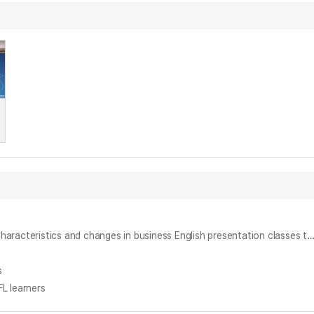
쓰기 지도를 통한 비즈니스 영어 프리젠테이션 수업과정에서 나타난 학습자들의 특징과 변화에 관한 연구 : 기업체 임직원들을 대상으로 = (The)learners' characteristics and changes in business English presentation classes through teaching writing skills : a case study of e
s
L learners