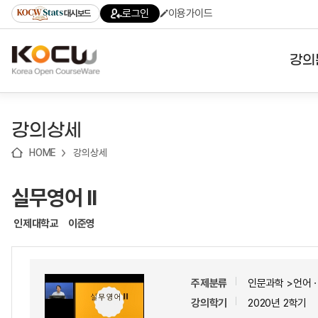
로
로
로
바
로그인
이용가이드
대시보드
가
가
가
로
기
기
기
가
(skip
기
to
강의
content)
대학
강의상세
기관
HOME
강의상세
전공
실무영어 II
테마
인제대학교
이준영
주제분류
인문과학 >언어
강의학기
2020년 2학기