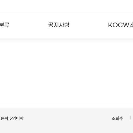
분류
공지사항
KOCW
강의
공지사항
KOCW란
강의
뉴스레터
활용안내
분야
주요통계현황
발자취
강의
서비스도움말
고객센터
ㆍ문학 >영어학
조회수