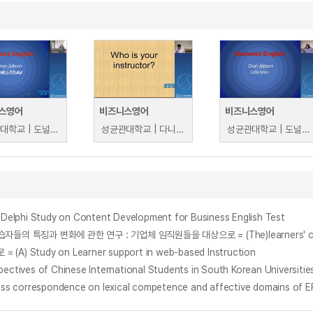
스영어
비즈니스영어
비즈니스영어
성균관대학교 | 도널린졸슨
성균관대학교 | 다니엘클리븐
성균관대학교 | 도널린졸슨
i Study on Content Development for Business English Test
tudy on Learner support in web-based Instruction
pectives of Chinese International Students in South Korean Universitie
ness correspondence on lexical competence and affective domains of EF