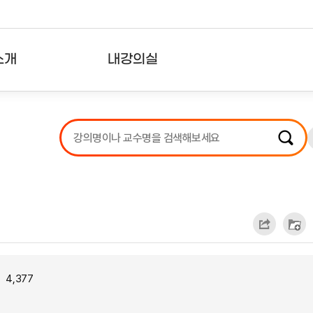
소개
내강의실
?
강의리스트
수강확인증강의
사용자의견
내강의클립
4,377