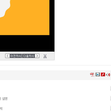
물 설명
시제