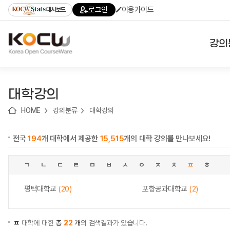
로
로
로
바
로그인
이용가이드
대시보드
가
가
가
로
기
기
기
가
(skip
기
to
강의
content)
대학
대학강의
기관
HOME
강의분류
대학강의
전공
전국
194
개 대학에서 제공한
15,515
개의 대학 강의를 만나보세요!
테마
ㄱ
ㄴ
ㄷ
ㄹ
ㅁ
ㅂ
ㅅ
ㅇ
ㅈ
ㅊ
ㅍ
ㅎ
평택대학교
(20)
포항공과대학교
(2)
ㅍ
대학에 대한
총
22
개
의 검색결과가 있습니다.