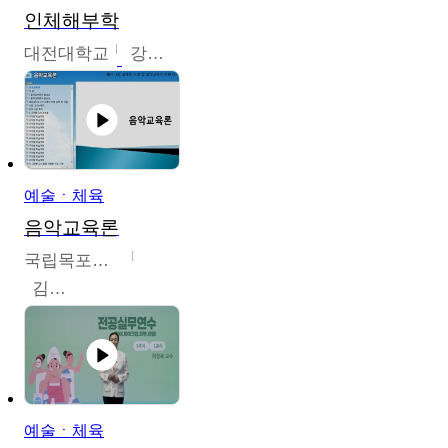
인체해부학
대전대학교
강지혁
예술ㆍ체육
음악교육론
국립목포대학교
김신영
예술ㆍ체육