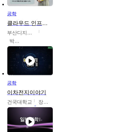
공학
클라우드 인프라 구축 및 활용
부산디지털대학교
박수현
공학
이차전지이야기
건국대학교
장호현