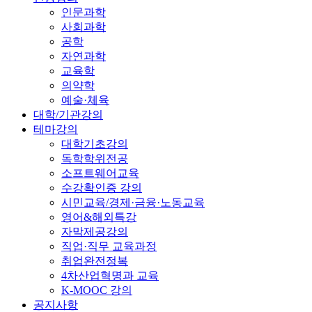
인문과학
사회과학
공학
자연과학
교육학
의약학
예술·체육
대학/기관강의
테마강의
대학기초강의
독학학위전공
소프트웨어교육
수강확인증 강의
시민교육/경제·금융·노동교육
영어&해외특강
자막제공강의
직업·직무 교육과정
취업완전정복
4차산업혁명과 교육
K-MOOC 강의
공지사항