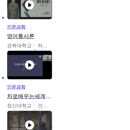
인문과학
영어통사론
경북대학교
하승완
인문과학
차로배우는세계문화
창신대학교
안소영