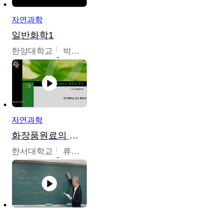
자연과학
일반화학1
한양대학교
박경호
자연과학
화장품원료의 종류와 특성
한서대학교
류은주