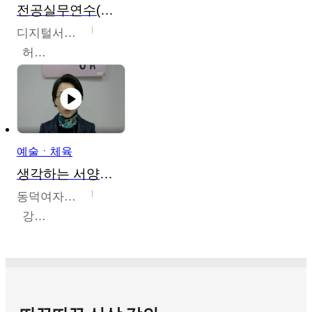
전공실무연수(헤어,메이크업,피부,네일)
디지털서울문화예술대학교
허정록
예술ㆍ체육
생각하는 서양미술의 이해
동덕여자대학교
강수미