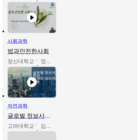
사회과학
법과안전한사회
창신대학교
정연균
자연과학
글로벌 정보사회와 통계의 창의적 기능
고려대학교
김희영