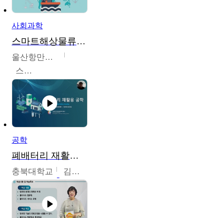
사회과학
스마트해상물류관리사 교육과정2
울산항만공사
스마트해상물류관리사 교육위원회
공학
폐배터리 재활용 공학
충북대학교
김영재,최진섭,한성수,한요셉,윤문수,박유세,강동우,박민준,이동주,조채용