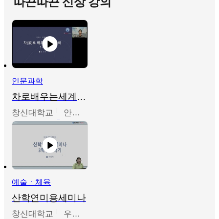
따끈따끈 신상 강의
인문과학
차로배우는세계문화
창신대학교
안소영
예술ㆍ체육
산학연미용세미나
창신대학교
우미옥,오윤경,박선이