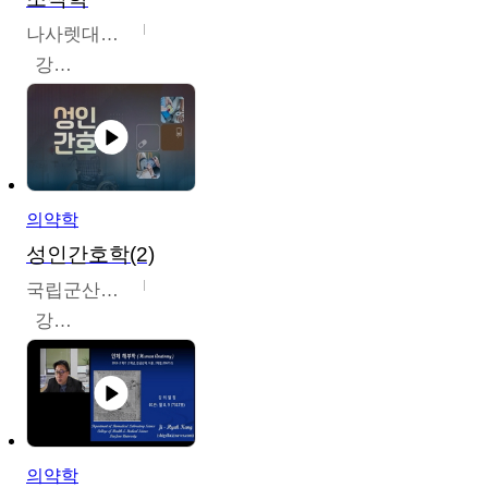
나사렛대학교
강지언
의약학
성인간호학(2)
국립군산대학교
강경아
의약학