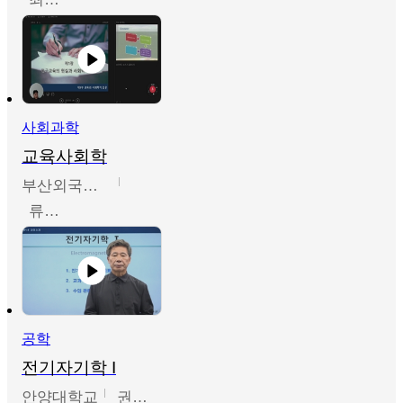
사회과학
교육사회학
부산외국어대학교
류영철
공학
전기자기학 I
안양대학교
권원현