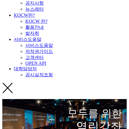
공지사항
뉴스레터
KOCW란?
KOCW 란?
활용안내
발자취
서비스도움말
서비스도움말
저작권가이드
고객센터
OPEN API
대학담당자
공시실적조회
모두를 위한
열린강좌