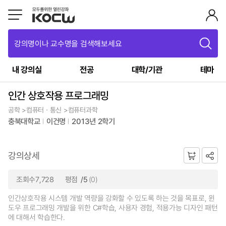
강의명이나 교수명을 검색해보세요
내 강의실
전공
대학/기관
테마
인간 상호작용 프로그래밍
공학 >컴퓨터ㆍ통신 >컴퓨터과학
충북대학교
이건명
2013년 2학기
강의상세
조회수7,728
평점
/5
(0)
인간상호작용 시스템 개발 역량을 강화할 수 있도록 하는 것을 목표로, 윈
도우 프로그래밍 개발을 위한 C#학습, 사용자 경험, 적용가능 디자인 패턴
에 대해서 학습한다.