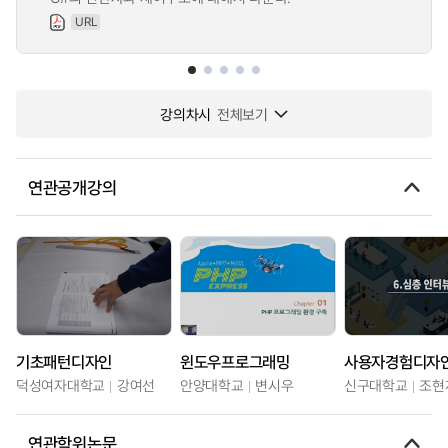
URL
강의차시
전체보기
연관공개강의
기초패턴디자인
윈도우프로그래밍
사용자경험디자
덕성여자대학교
강여선
안양대학교
변시우
신구대학교
조현
연관학위논문