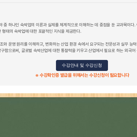
중 하나인 숙박업의 이론과 실제를 체계적으로 이해하는 데 중점을 둔 교과목이다. 이 
한 형태의 숙박업에 대한 포괄적인 지식을 제공한다.
와 운영 원리를 이해하고, 변화하는 산업 환경 속에서 요구되는 전문성과 실무 능력을 
탐구함으로써, 글로벌 숙박산업에 대한 통찰력을 키우고 산업에서 필요로 하는 외국어 
수강안내 및 수강신청
※ 수강확인증 발급을 위해서는 수강신청이 필요합니다