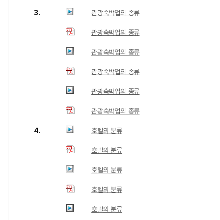
3.
관광숙박업의 종류
관광숙박업의 종류
관광숙박업의 종류
관광숙박업의 종류
관광숙박업의 종류
관광숙박업의 종류
4.
호텔의 분류
호텔의 분류
호텔의 분류
호텔의 분류
호텔의 분류