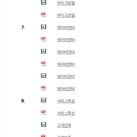
부티크호텔
부티크호텔
7.
에어비앤비
에어비앤비
에어비앤비
에어비앤비
에어비앤비
에어비앤비
8.
서비스특성
서비스특성
고객만족