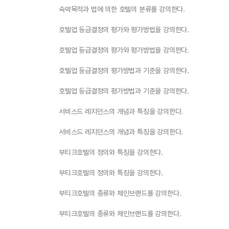
숙박목적과 법에 의한 호텔의 분류를 강의한다.
호텔업 등급결정의 평가와 평가방법을 강의한다.
호텔업 등급결정의 평가와 평가방법을 강의한다.
호텔업 등급결정의 평가방법과 기준을 강의한다.
호텔업 등급결정의 평가방법과 기준을 강의한다.
서비스드 레지던스의 개념과 특징을 강의한다.
서비스드 레지던스의 개념과 특징을 강의한다.
부티크호텔의 정의와 특징을 강의한다.
부티크호텔의 정의와 특징을 강의한다.
부티크호텔의 종류와 체인브랜드를 강의한다.
부티크호텔의 종류와 체인브랜드를 강의한다.