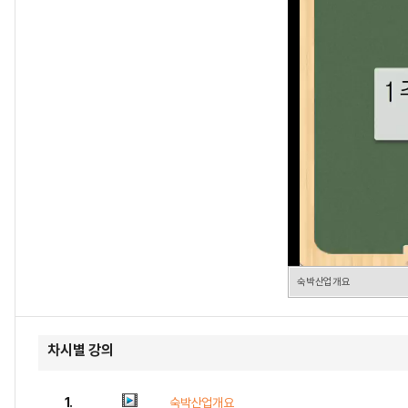
숙박산업개요
차시별 강의
1.
숙박산업개요