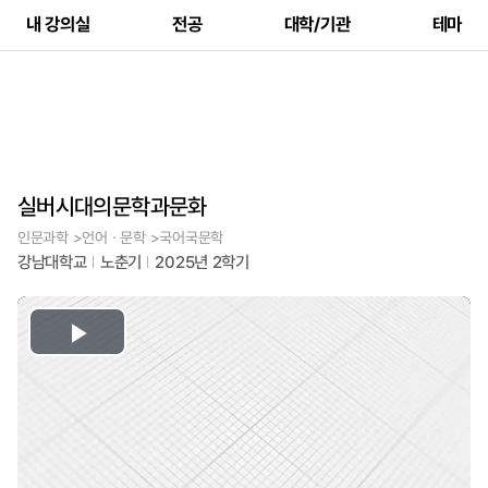
내 강의실
전공
대학/기관
테마
실버시대의문학과문화
인문과학 >언어ㆍ문학 >국어국문학
강남대학교
노춘기
2025년 2학기
Play
Video