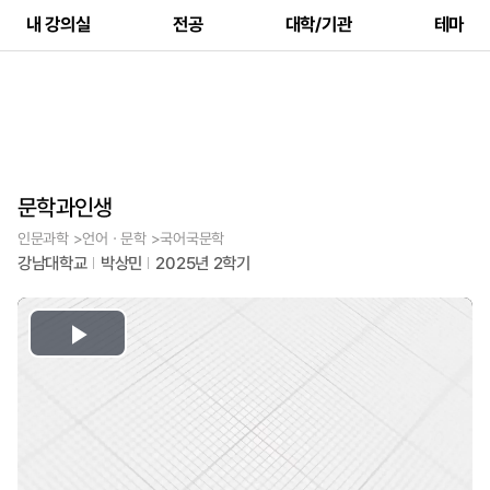
내 강의실
전공
대학/기관
테마
문학과인생
인문과학 >언어ㆍ문학 >국어국문학
강남대학교
박상민
2025년 2학기
Play
Video