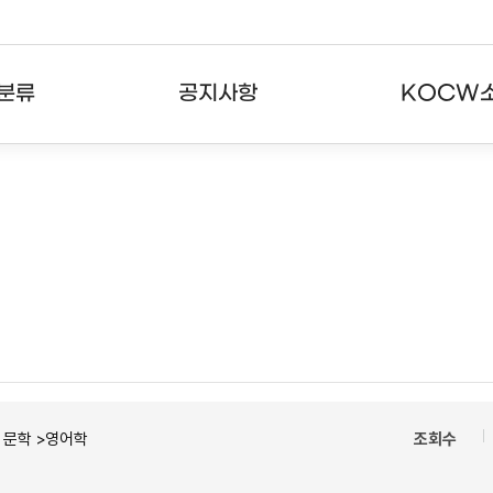
분류
공지사항
KOCW
강의
공지사항
KOCW란
강의
뉴스레터
활용안내
분야
주요통계현황
발자취
강의
서비스도움말
고객센터
ㆍ문학 >영어학
조회수