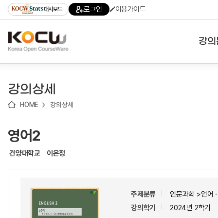
로
로
로
바
로그인
이용가이드
대시보드
가
가
가
로
기
기
기
가
(skip
기
to
강의
content)
대학
강의상세
기관
HOME
강의상세
전공
영어2
테마
건양대학교
이은정
주제분류
인문과학 >언어
강의학기
2024년 2학기