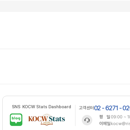
SNS
KOCW Stats Dashboard
02 - 6271 - 0
고객센터
평 일
09:00 ~ 1
이메일
kocw@ris