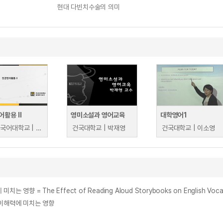
현대 다빈치수술의 의미
어활용 Ⅱ
영미소설과 영어교육
대학영어1
부산외국어대학교 | 송효원
건국대학교 | 박재영
건국대학교 | 이소영
he Effect of Reading Aloud Storybooks on English Vocabulary A
 이해력에 미치는 영향