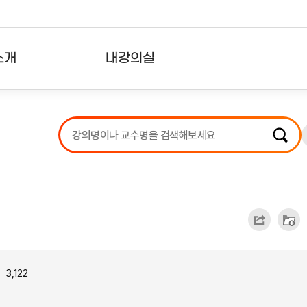
소개
내강의실
?
강의리스트
수강확인증강의
사용자의견
내강의클립
3,122