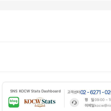
SNS
KOCW Stats Dashboard
02 - 6271 - 0
고객센터
평 일
09:00 ~ 1
이메일
kocw@ris