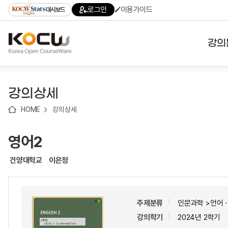
로
로
로
바
로그인
이용가이드
대시보드
가
가
가
로
기
기
기
가
(skip
기
to
강의
content)
대학
강의상세
기관
HOME
강의상세
전공
영어2
테마
건양대학교
이은정
주제분류
인문과학 >언어
강의학기
2024년 2학기