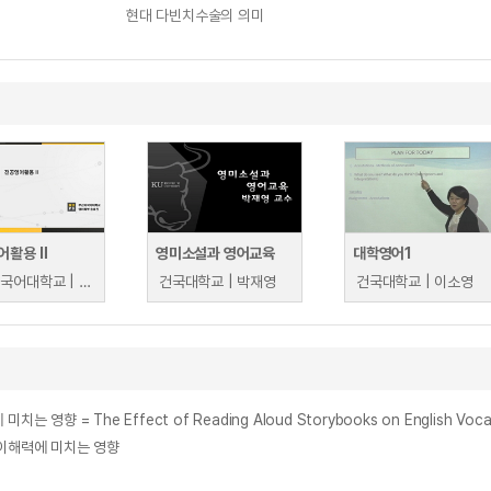
현대 다빈치수술의 의미
어활용 Ⅱ
영미소설과 영어교육
대학영어1
부산외국어대학교 | 송효원
건국대학교 | 박재영
건국대학교 | 이소영
he Effect of Reading Aloud Storybooks on English Vocabulary A
 이해력에 미치는 영향