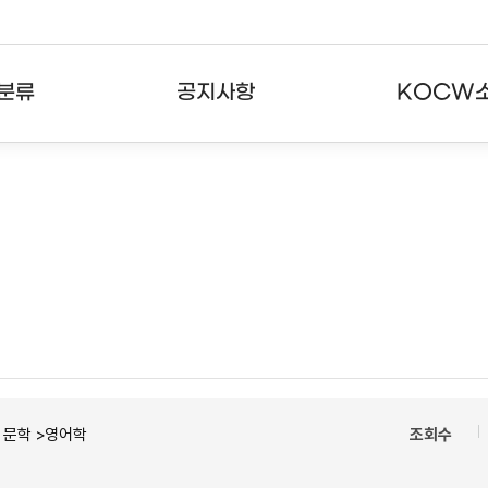
분류
공지사항
KOCW
강의
공지사항
KOCW란
강의
뉴스레터
활용안내
분야
주요통계현황
발자취
강의
서비스도움말
고객센터
ㆍ문학 >영어학
조회수