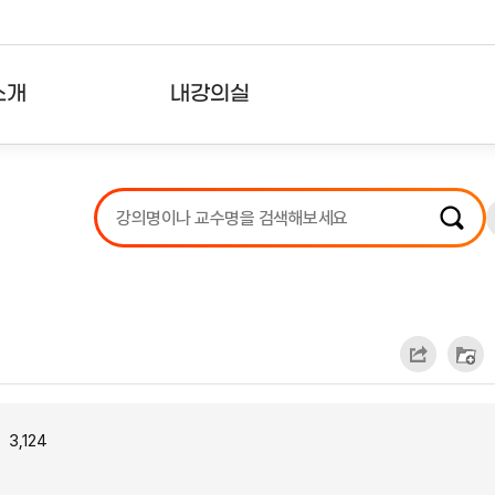
소개
내강의실
?
강의리스트
수강확인증강의
사용자의견
내강의클립
3,124