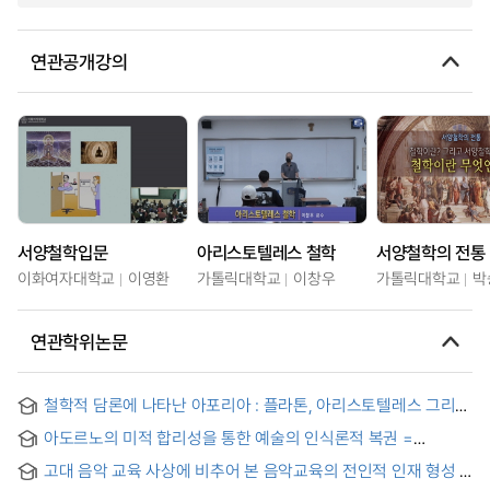
연관공개강의
서양철학입문
아리스토텔레스 철학
서양철학의 전통
이화여자대학교
이영환
가톨릭대학교
이창우
가톨릭대학교
박
연관학위논문
철학적 담론에 나타난 아포리아 : 플라톤, 아리스토텔레스 그리고
데리다를 중심으로 = Discursive Aporias within Philosophical
아도르노의 미적 합리성을 통한 예술의 인식론적 복권 =
Thinking of Language : focus on Plato, Aristotle and
Adorno’s Aesthetic Rationality and Restoration of the
Derrida
고대 음악 교육 사상에 비추어 본 음악교육의 전인적 인재 형성 =
Epistemological Right of Art
Holistic Talent Formation in Music Education: A