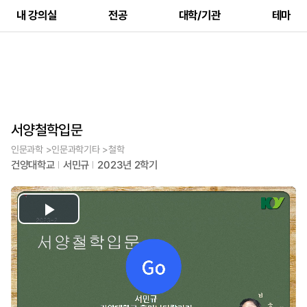
내 강의실
전공
대학/기관
테마
서양철학입문
인문과학 >인문과학기타 >철학
건양대학교
서민규
2023년 2학기
Play
Video