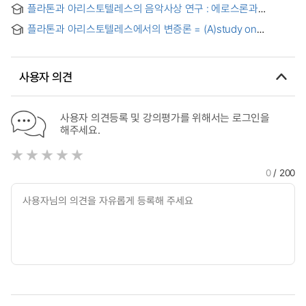
플라톤과 아리스토텔레스의 음악사상 연구 : 에로스론과
Comparative Study of Ancient Eastern and Western
음악교육철학을 중심으로 = (A) study on the musical thought
Philosophies
플라톤과 아리스토텔레스에서의 변증론 = (A)study on
of Platon and Aristoteles
dialectic in Plato and Aristotle's philosophy
사용자 의견
사용자 의견등록 및 강의평가를 위해서는 로그인을
해주세요.
0
/ 200