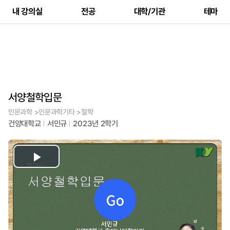
내 강의실
전공
대학/기관
테마
서양철학입문
인문과학 >인문과학기타 >철학
건양대학교
서민규
2023년 2학기
Play
Video