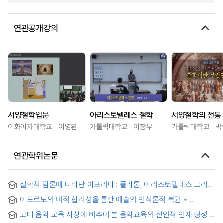
연관공개강의
서양철학입문
아리스토텔레스 철학
서양철학의 전통
이화여자대학교
이영환
가톨릭대학교
이창우
가톨릭대학교
박
연관학위논문
철학적 담론에 나타난 아포리아 : 플라톤, 아리스토텔레스 그리고
데리다를 중심으로 = Discursive Aporias within Philosophical
아도르노의 미적 합리성을 통한 예술의 인식론적 복권 =
Thinking of Language : focus on Plato, Aristotle and
Adorno’s Aesthetic Rationality and Restoration of the
Derrida
고대 음악 교육 사상에 비추어 본 음악교육의 전인적 인재 형성 =
Epistemological Right of Art
Holistic Talent Formation in Music Education: A