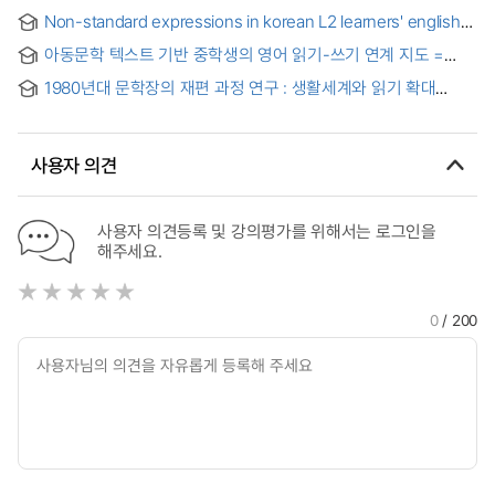
해석 : 예술인 구술생애사를 중심으로
Non-standard expressions in korean L2 learners' english
writing : focusing on the body-part terms "eyes" and
아동문학 텍스트 기반 중학생의 영어 읽기-쓰기 연계 지도 =
"mind/heart"
eaching English Reading-Writing Connection of Middle
1980년대 문학장의 재편 과정 연구 : 생활세계와 읽기 확대
School Students Using Children’s Literature
양상을 중심으로
사용자 의견
사용자 의견등록 및 강의평가를 위해서는 로그인을
해주세요.
0
/ 200