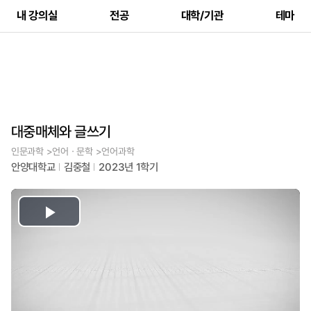
내 강의실
전공
대학/기관
테마
대중매체와 글쓰기
인문과학 >언어ㆍ문학 >언어과학
안양대학교
김중철
2023년 1학기
Play
Video