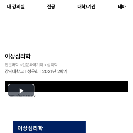
내 강의실
전공
대학/기관
테마
이상심리학
인문과학 >인문과학기타 >심리학
강서대학교
성윤희
2021년 2학기
Play
Video