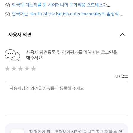
감정표현불능증 및 신체화 증상의 차이 = The Differences
외국인 며느리를 둔 시어머니의 문화적응 스트레스가
between Variables, Mindfulness, Alexithymia, and
시어머니의 정신건강에 미치는 영향 : 며느리와 시어머니 관계의
Somatization, according to Each Positive Mental Health
한국어판 Health of the Nation outcome scales의 임상적
질의 매개효과를 중심으로
Type in Adolescents
유용성 = Clinical usefulness of the korean version of the
health of the nation outcome scales(HoNOS)
사용자 의견
사용자 의견등록 및 강의평가를 위해서는 로그인을
해주세요.
0
/ 200
잘 정리가 된 노트덕분에 시간이 지나도 잘 기억할 수 있