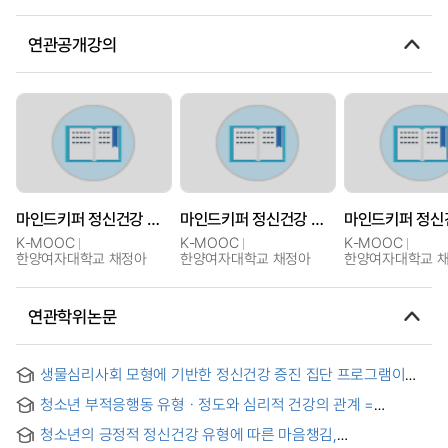
연관공개강의
마인드키퍼 정신건강 초기단기 개입과정
마인드키퍼 정신건강 초기단기 개입과정
K-MOOC
K-MOOC
K-MOOC
한양여자대학교 채정아
한양여자대학교 채정아
한양여자대학교 
연관학위논문
생물심리사회 모형에 기반한 정신건강 증진 집단 프로그램이
심리적 적응에 미치는 영향에 대한 예비적 연구 = The Effect of
청소년 부적응행동 유형ㆍ정도와 심리적 건강의 관계 =
a Mental Health Promotion Group Program Based on the
Differences of Psychological Health according to Types
Biopsychosocial Model on Psychological Adaptation: A
청소년의 긍정적 정신건강 유형에 따른 마음챙김,
and Extent of Maladjustment of Youth
Preliminary Study