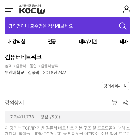
강의명이나 교수명을 검색해보세요
내 강의실
전공
대학/기관
테마
컴퓨터네트워크
공학 >컴퓨터ㆍ통신 >컴퓨터공학
부산대학교
김종덕
2018년2학기
강의계획서
강의상세
조회수11,738
평점
/5
(0)
이 강의는 TCP/IP 기반 컴퓨터 네트워크 기본 구조 및 프로토콜에 대해 소
개한다. 학생들은 IP와 TCP/UDP 등 인터넷을 실현하는 주요 핵심 프로토