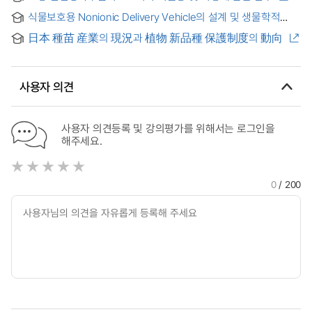
analysing ecosystem service valuation : focusing on rare
식물보호용 Nonionic Delivery Vehicle의 설계 및 생물학적
plants, habitat quality, and carbon storage
평가
日本 種苗 産業의 現況과 植物 新品種 保護制度의 動向
사용자 의견
사용자 의견등록 및 강의평가를 위해서는 로그인을
해주세요.
0
/ 200