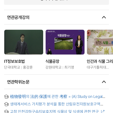
연관공개강의
IT정보보호법
식물공장
인간과 식물 그리
단국대학교
홍강훈
강원대학교
최기영
대구가톨릭대학교
연관학위논문
植物發明의 法的 保護에 관한 考察 = (A) Study on Legal
Protection of Plant Products
생태계서비스 가치평가 분석을 통한 산림유전자원보호구역
재고찰 -희귀식물, 서식처 질, 탄소저장량을 중심으로- =
고창 인천강하구습지보호지역 식물상 및 식생에 관한 연구
Reconsidering the forest genetic resource reserve by