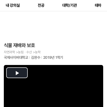
내 강의실
전공
대학/기관
테마
식물 재배와 보호
자연과학 >농림ㆍ수산 >농학
국제사이버대학교
김완수
2019년 1학기
Play
Video