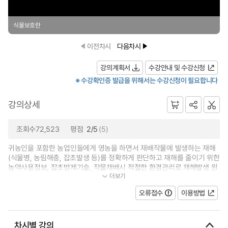
식물보호란
이전차시
다음차시
강의계획서
수강안내 및 수강신청
※ 수강확인증 발급을 위해서는 수강신청이 필요합니다
강의상세
조회수72,523
평점
2/5
(5)
귀농인을 포함한 농업인들에게 영농을 하면서 재배작물에 발생하는 재해
(식물병, 농림해충, 잡초발생 등)를 정확하게 판단하고 재해를 줄이기 위한
농약사용정보, 잡초방제기술, 작물재배시 적절한 환경관리로 재해발생 원
더보기
인을 제거하는 기술 등 적절한 조...
오류접수
이용방법
차시별 강의