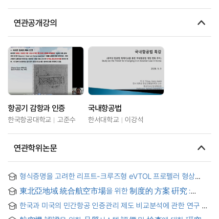
연관공개강의
항공기 감항과 인증
국내항공법
한국항공대학교
고준수
한서대학교
이강석
연관학위논문
형식증명을 고려한 리프트-크루즈형 eVTOL 프로펠러 형상
최적화 연구 = Shape Optimization of Lift-Cruise Type
東北亞地域 統合航空市場을 위한 制度的 方案 硏究 :
eVTOL Propeller Considering Type Certification
單一航空市場 形成을 中心으로
한국과 미국의 민간항공 인증관리 제도 비교분석에 관한 연구 =
A Study for Comparative Analysis of Civil Aviation