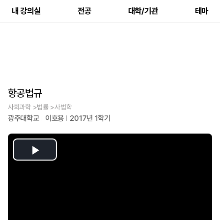
내 강의실
전공
대학/기관
테마
항공법규
사회과학 >법률 >사법학
광주대학교
이호용
2017년 1학기
Play
Video