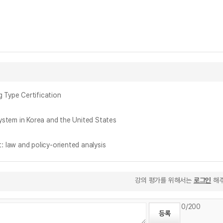
ype Certification
em in Korea and the United States
aw and policy-oriented analysis
강의 평가를 위해서는
로그인
해주
0
/200