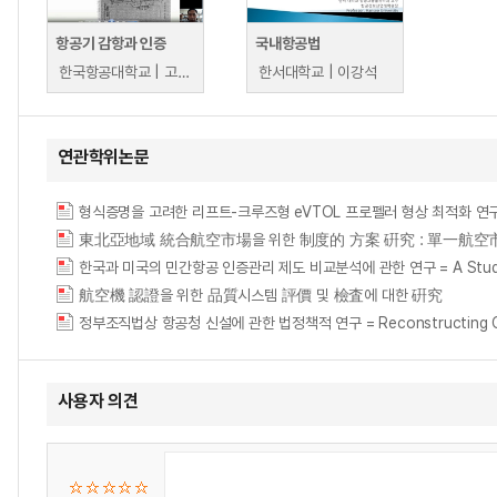
항공기 감항과 인증
국내항공법
한국항공대학교 | 고준수
한서대학교 | 이강석
연관학위논문
형식증명을 고려한 리프트-크루즈형 eVTOL 프로펠러 형상 최적화 연구 = Shape Op
東北亞地域 統合航空市場을 위한 制度的 方案 硏究 : 單一航空
한국과 미국의 민간항공 인증관리 제도 비교분석에 관한 연구 = A Study for Comp
航空機 認證을 위한 品質시스템 評價 및 檢査에 대한 硏究
정부조직법상 항공청 신설에 관한 법정책적 연구 = Reconstructing Civil Avia
사용자 의견