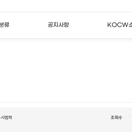
분류
공지사항
KOCW
강의
공지사항
KOCW란
강의
뉴스레터
활용안내
분야
주요통계현황
발자취
강의
서비스도움말
고객센터
>사법학
조회수