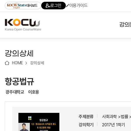
로
로
로
바
로그인
이용가이드
대시보드
가
가
가
로
기
기
기
가
(skip
기
to
강의
content)
대학
강의상세
기관
HOME
강의상세
전공
항공법규
테마
광주대학교
이호용
주제분류
사회과학 >법률 
강의학기
2017년 1학기