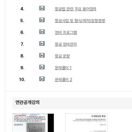
4.
항공법 관련 주요 용어정의
5.
항공사업 및 형식/제작/감항증명
6.
정비 프로그램
7.
항공 정비관리
8.
항공 운항
9.
문제풀이 1
10.
문제풀이 2
연관공개강의