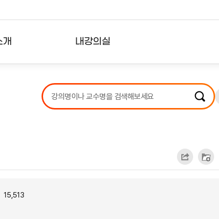
소개
내강의실
?
강의리스트
수강확인증강의
사용자의견
내강의클립
15,513