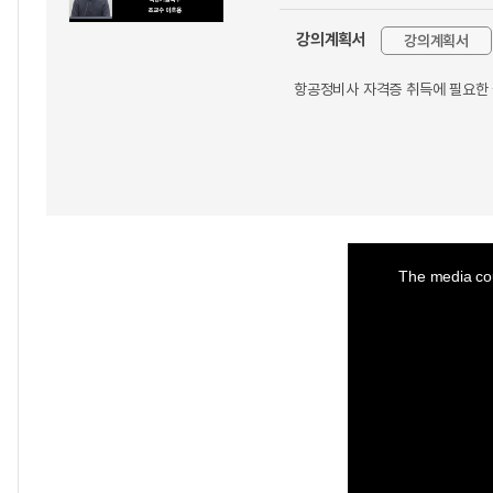
강의계획서
강의계획서
항공정비사 자격증 취득에 필요한
This
is
a
The media cou
modal
window.