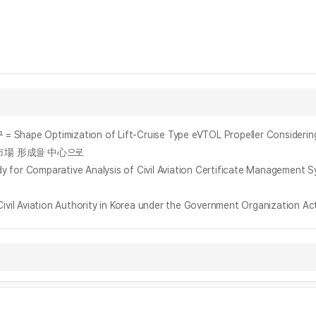
timization of Lift-Cruise Type eVTOL Propeller Considering T
市場 形成을 中心으로
arative Analysis of Civil Aviation Certificate Management Syst
tion Authority in Korea under the Government Organization Act: l