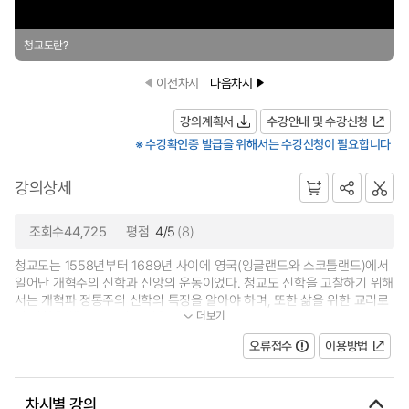
청교도란?
이전차시
다음차시
강의계획서
수강안내 및 수강신청
※ 수강확인증 발급을 위해서는 수강신청이 필요합니다
강의상세
조회수44,725
평점
4/5
(8)
청교도는 1558년부터 1689년 사이에 영국(잉글랜드와 스코틀랜드)에서
일어난 개혁주의 신학과 신앙의 운동이었다. 청교도 신학을 고찰하기 위해
서는 개혁파 정통주의 신학의 특징을 알아야 하며, 또한 삶을 위한 교리로
더보기
서 신학을 했던 그들의 경건을 이...
오류접수
이용방법
차시별 강의