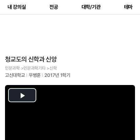
내 강의실
전공
대학/기관
테마
청교도의 신학과 신앙
인문과학 >인문과학기타 >신학
고신대학교
우병훈
2017년 1학기
Play
Video