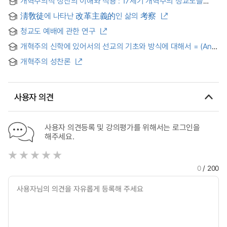
개혁주의적 성찬의 이해와 적용 : 17세기 개혁주의 청교도를
중심으로
淸敎徒에 나타난 改革主義的인 삶의 考察
청교도 예배에 관한 연구
개혁주의 신학에 있어서의 선교의 기초와 방식에 대해서 = (An)
Study on the basis and a formula of mission in reformed
개혁주의 성찬론
theology
사용자 의견
사용자 의견등록 및 강의평가를 위해서는 로그인을
해주세요.
0
/ 200