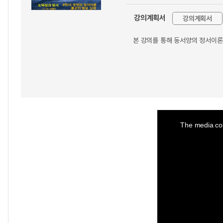
강의계획서
강의계획서
본 강의를 통해 동서양의 정서이론
This
is
a
The media cou
modal
window.