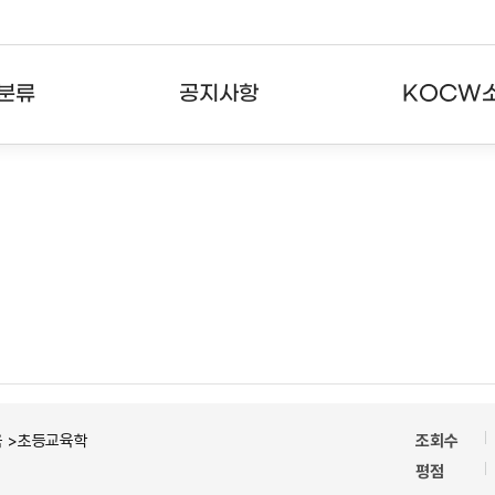
분류
공지사항
KOCW
강의
공지사항
KOCW란
강의
뉴스레터
활용안내
분야
주요통계현황
발자취
강의
서비스도움말
고객센터
육 >초등교육학
조회수
평점