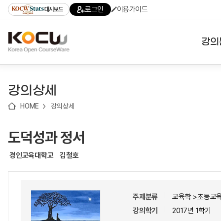
로
로
로
바
로그인
이용가이드
대시보드
가
가
가
로
기
기
기
가
(skip
기
to
강의
content)
대학
강의상세
기관
HOME
강의상세
전공
도덕성과 정서
테마
경인교육대학교
김철호
주제분류
교육학 >초등교
강의학기
2017년 1학기