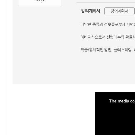
강의계획서
강의계획서
다양한 종류의 정보들로부터 패턴
예비지식으로서 선형대수와 확률/
확률/통계적인 방법, 클러스터링,
This
is
a
The media cou
modal
window.