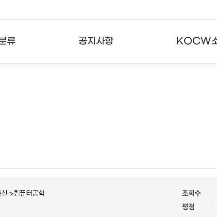
분류
공지사항
KOCW
강의
공지사항
KOCW란
강의
뉴스레터
활용안내
분야
주요통계현황
발자취
강의
서비스도움말
고객센터
통신 >컴퓨터공학
조회수
평점