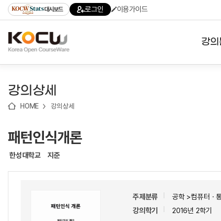
로
로
로
바
로그인
이용가이드
대시보드
가
가
가
로
기
기
기
가
(skip
기
to
강의
content)
대학
강의상세
기관
HOME
강의상세
전공
패턴인식개론
테마
한성대학교
지준
주제분류
공학 >컴퓨터ㆍ
강의학기
2016년 2학기