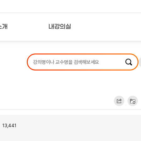
소개
내강의실
?
강의리스트
수강확인증강의
사용자의견
내강의클립
13,441