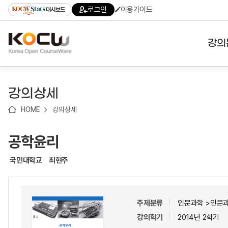
로
로
로
바
로그인
이용가이드
대시보드
가
가
가
로
기
기
기
가
(skip
기
to
강의
content)
대학
강의상세
기관
HOME
강의상세
전공
공학윤리
테마
국민대학교
최현주
주제분류
인문과학 >인문
강의학기
2014년 2학기