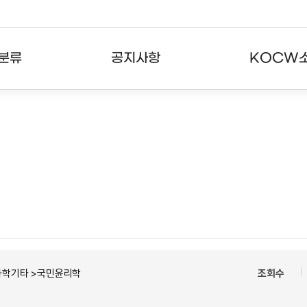
분류
공지사항
KOCW
강의
공지사항
KOCW란
강의
뉴스레터
활용안내
분야
주요통계현황
발자취
강의
서비스도움말
고객센터
과학기타 >국민윤리학
조회수