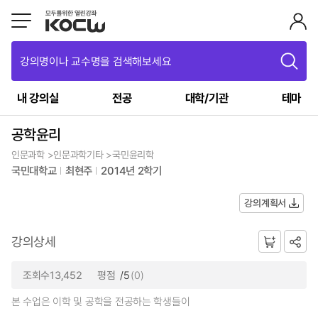
강의명이나 교수명을 검색해보세요
내 강의실
전공
대학/기관
테마
공학윤리
인문과학 >인문과학기타 >국민윤리학
국민대학교
최현주
2014년 2학기
강의계획서
강의상세
조회수13,452
평점
/5
(0)
본 수업은 이학 및 공학을 전공하는 학생들이