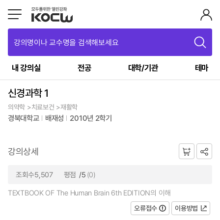
강의명이나 교수명을 검색해보세요
내 강의실
전공
대학/기관
테마
신경과학 1
의약학 >치료보건 >재활학
경북대학교
배재성
2010년 2학기
강의상세
조회수5,507
평점
/5
(0)
TEXTBOOK OF The Human Brain 6th EDITION의 이해
오류접수
이용방법