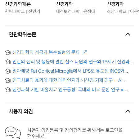
신경과학개론
신경과학
신경과학
한림대학교
진인기
대전보건대학
윤정애
호남대학교
이문
연관학위논문
신경과학의 성공과 복수실현의 문제
인간의 심리 및 행동에 관한 찰스 다윈의 연구와 19세기 신경과학
: 본능, 지능, 의식에 관한 결정론적, 환원론적, 기계론적 접근
일차배양 Rat Cortical Microglia에서 LPS로 유도된 iNOS와
비판
COX-2 발현에 미치는 Fructose-1,6-diphosphate의 영향 =
연극치료의 효과에 대한 메타인지와 뇌신경 기제 연구 = A
Effects of Fructose-1,6-diphosphate on iNOS and COX-2
Study on the Effectiveness of Drama Therapy Based on
Expression in Rat Cortical Microglia
신경과학 기반 미술치료 연구동향: 국내외 비교 문헌 연구 =
Metacognition and the Brain Mechanism
Research Trends in Neuroscience-Based Art Therapy: A
Comparative Analysis of Domestic and International
Studies
사용자 의견
사용자 의견등록 및 강의평가를 위해서는 로그인을
해주세요.