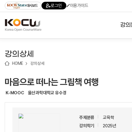
로
로
로
바
로그인
이용가이드
대시보드
가
가
가
로
기
기
기
가
(skip
기
to
강의
content)
대학
강의상세
기관
HOME
강의상세
전공
마음으로 떠나는 그림책 여행
테마
K-MOOC
울산과학대학교 유수경
주제분류
교육학
강의학기
2025년