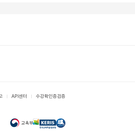
고
API센터
수강확인증검증