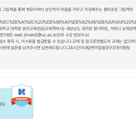
의 그림책을 통해 영유아부터 성인까지 마음을 키우고 치유해주는 흥미로운 그림책의
9D%8C%EC%9C%BC%EB%A1%9C%20%EB%96%A0%EB%82%98%EB%8A%
부산대학교 대학원 유아교육전공(교육학박사)◦경상남도 유치원 평가위원, 거제시 보육정
mail: jhnam2@uc.ac.kr강좌 수강 정보이수/
 획득 시, 이수증을 발급받을 수 있습니다.교재 및 참고문헌별도의 교재는 없으며 
게시판에 질문을 남겨주시면 답변해드립니다.24시간이내답변이없을경우강좌지원팀