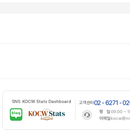
SNS
KOCW Stats Dashboard
02 - 6271 - 0
고객센터
평 일
09:00 ~ 1
이메일
kocw@ris