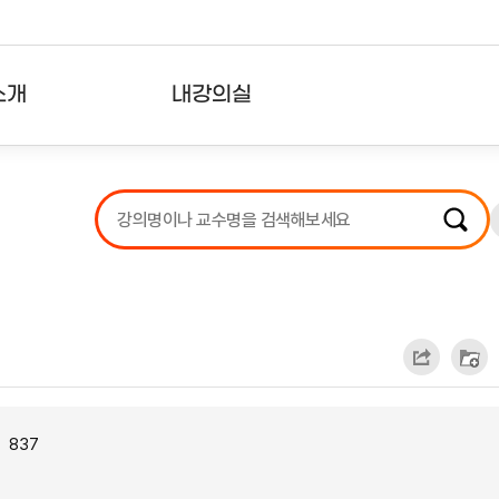
소개
내강의실
?
강의리스트
수강확인증강의
사용자의견
내강의클립
837