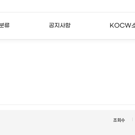
분류
공지사항
KOCW
강의
공지사항
KOCW란
강의
뉴스레터
활용안내
분야
주요통계현황
발자취
강의
서비스도움말
고객센터
조회수