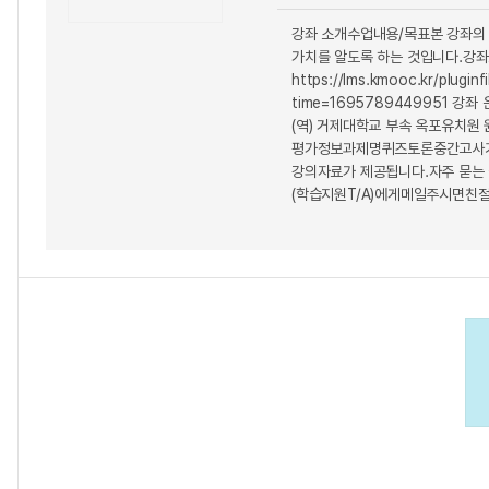
강좌 소개수업내용/목표본 강좌의
가치를 알도록 하는 것입니다.강
https://lms.kmooc.kr
time=1695789449951
(역) 거제대학교 부속 옥포유치원 
평가정보과제명퀴즈토론중간고사기말고
강의자료가 제공됩니다.자주 묻는
(학습지원T/A)에게메일주시면친절