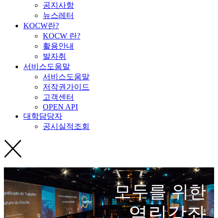
공지사항
뉴스레터
KOCW란?
KOCW 란?
활용안내
발자취
서비스도움말
서비스도움말
저작권가이드
고객센터
OPEN API
대학담당자
공시실적조회
모두를 위한
열린강좌