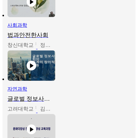
사회과학
법과안전한사회
창신대학교
정연균
자연과학
글로벌 정보사회와 통계의 창의적 기능
고려대학교
김희영