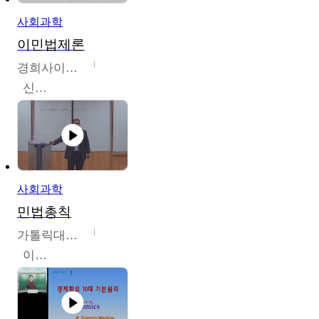
사회과학
이민법제론
경희사이버대학교
신광수
사회과학
민법총칙
가톨릭대학교
이홍민