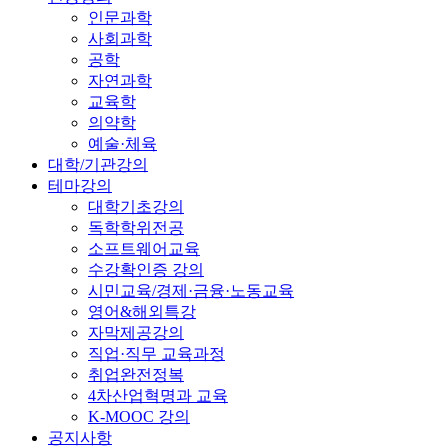
인문과학
사회과학
공학
자연과학
교육학
의약학
예술·체육
대학/기관강의
테마강의
대학기초강의
독학학위전공
소프트웨어교육
수강확인증 강의
시민교육/경제·금융·노동교육
영어&해외특강
자막제공강의
직업·직무 교육과정
취업완전정복
4차산업혁명과 교육
K-MOOC 강의
공지사항