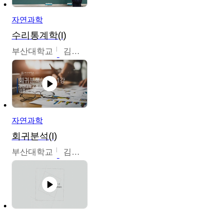
자연과학
수리통계학(I)
부산대학교
김충락
자연과학
회귀분석(I)
부산대학교
김충락