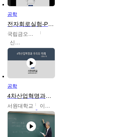
공학
전자회로실험-PSPICE 시뮬레이션
국립금오공과대학교
신경욱
공학
4차산업혁명과우리의미래
서원대학교
이병권