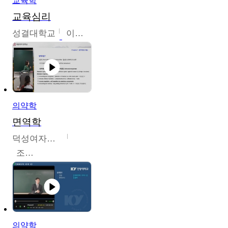
교육학
교육심리
성결대학교
이수경
의약학
면역학
덕성여자대학교
조효선
의약학