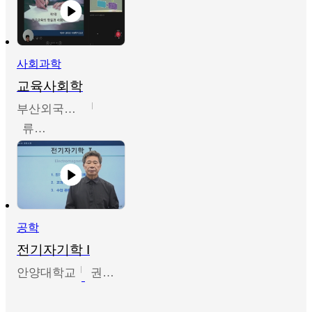
사회과학
교육사회학
부산외국어대학교
류영철
공학
전기자기학 I
안양대학교
권원현