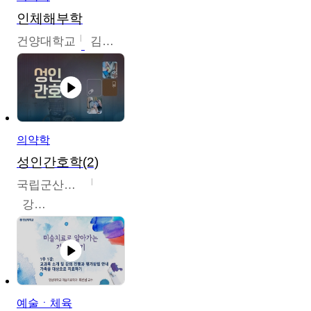
인체해부학
건양대학교
김철태
의약학
성인간호학(2)
국립군산대학교
강경아
예술ㆍ체육