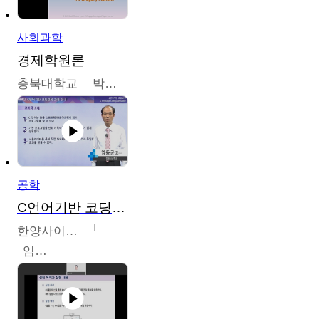
사회과학
경제학원론
충북대학교
박철호
공학
C언어기반 코딩교육
한양사이버대학교
임동균