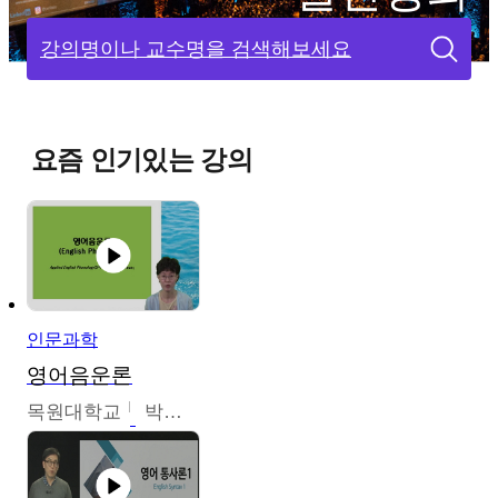
강의명이나 교수명을 검색해보세요
요즘 인기있는 강의
인문과학
영어음운론
목원대학교
박미숙