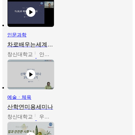
인문과학
차로배우는세계문화
창신대학교
안소영
예술ㆍ체육
산학연미용세미나
창신대학교
우미옥,오윤경,박선이