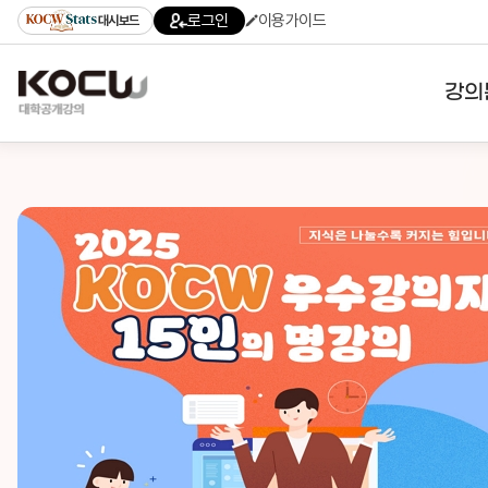
로그인
이용가이드
대시보드
강의
대학
기관
전공
테마