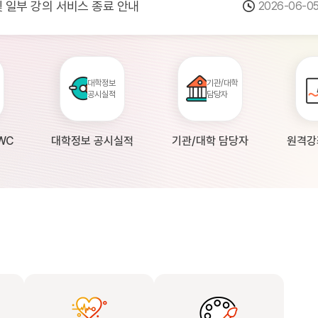
 및 일부 강의 서비스 종료 안내
2026-06-0
점검 안내(4월 24일 19:00 ~ 4월...
2026-04-2
공시 대학의 원격강좌 현황 조사 안내(자주묻...
2026-04-0
대학정보
기관/대학
공시실적
담당자
WC
대학정보 공시실적
기관/대학 담당자
원격강