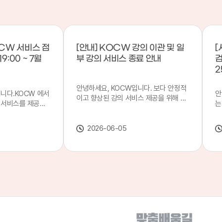
CW 서비스 점
[안내] KOCW 강의 이관 및 일
[
9:00 ~ 7월
부 강의 서비스 종료 안내
검
2
안녕하세요, KOCW입니다. 보다 안정적
입니다.KOCW 에서
안
이고 향상된 강의 서비스 제공을 위해 강
 서비스를 제공하
는
의 이관 작업을 진행하게 되었습니다. 이
서비스 점검을 실시
기
에 따라 일부 강의는2026년 6월 중 서비
업 일시 : 7월 21
합
스가 종료될 예정이오니, 이용에 참고하
2026-06-05
22일(수) 08:00이
2
여 주시기 바랍니다. 강의 이관 일정 안내
스가 점검 시간 동안
이
단계 기간 주요 작업 1단계 6월 1~2주 이
 있으니, 이 점 양
안
관 준비 2단계 6월 3~4주 1차 이관 작업
.저희 KOCW 에
여
3단계 7월 1~2주 2차 이관 작업 완료 및
보다 좋은 서비스
이
시스템 안정화 ※ 이관 작업 진행 상황에
력하겠습니다.감사합
공
따라 일정은 변경될 수 있습니다. 서비스
종료 강의 안내 이관 작업으로 인해 일부
강의는 2026년 6월 15일 서비스 종료되
었습니다. 서비스 종료 강의 목록은 아래