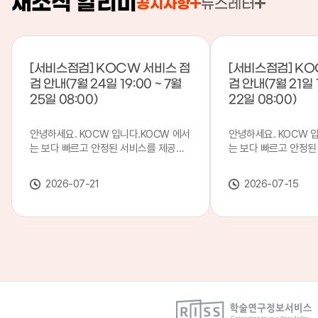
새소식 알리미
공지사항
뉴스레터
[서비스점검] KOCW 서비스 점
[서비스점검] KO
검 안내(7월 24일 19:00 ~ 7월
검 안내(7월 21일 1
25일 08:00)
22일 08:00)
안녕하세요. KOCW 입니다.KOCW 에서
안녕하세요. KOCW 
는 보다 빠르고 안정된 서비스를 제공하
는 보다 빠르고 안정된
기 위해 다음과 같이 서비스 점검을 실시
기 위해 다음과 같이 
합니다.※ 서비스 점검 작업 일시 : 7월
합니다.※ 서비스 점검 작
2026-07-21
2026-07-15
24일(금) 19:00 ~ 7월 25일(토) 08:00
일(화) 19:00 ~ 7월 
이로 인해 KOCW 서비스가 점검 시간 동
로 인해 KOCW 서비
안 서비스가 일시 중지될 수 있으니, 이
서비스가일시 중지될 수
점 양해하여 주시기 바랍니다.저희
해하여 주시기 바랍니다
KOCW 에서는 이용자 여러분께 보다 좋
서는 이용자 여러분께 
은 서비스를 제공하기 위해 노력하겠습니
를 제공하기 위해 노
다.감사합니다.
니다.