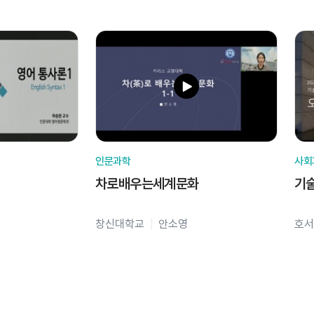
인문과학
사회
차로배우는세계문화
기
창신대학교
안소영
호서