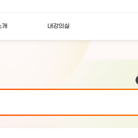
소개
내강의실
?
강의리스트
수강확인증강의
사용자의견
내강의클립
검 안내(7월 24일 19:00 ~ 7월...
2026-07-2
검 안내(7월 21일 19:00 ~ 7...
2026-07-1