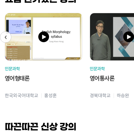
인문과학
인문과학
영어형태론
영어통사론
한국외국어대학교
홍성훈
경북대학교
하승완
따끈따끈 신상 강의