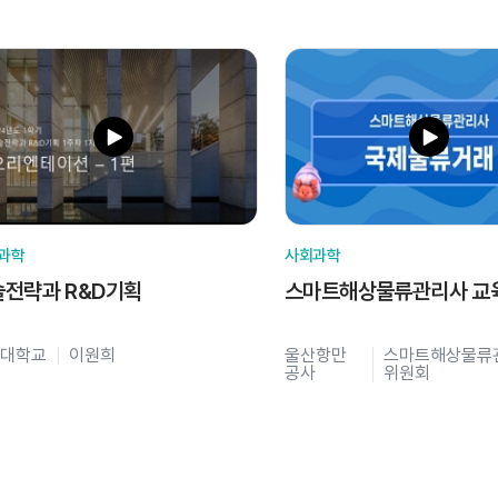
과학
사회과학
술전략과 R&D기획
스마트해상물류관리사 교
대학교
이원희
울산항만
스마트해상물류
공사
위원회