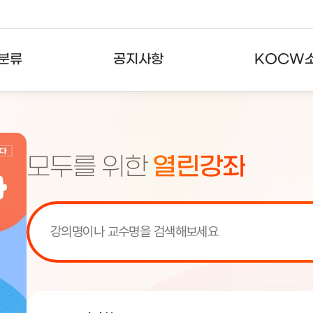
분류
공지사항
KOCW
강의
공지사항
KOCW란
강의
뉴스레터
활용안내
모두를 위한
열린강좌
분야
주요통계현황
발자취
강의
서비스도움말
고객센터
[서비스점검] KOCW 서비스 점
[서비스점검] KOCW 서비스 점