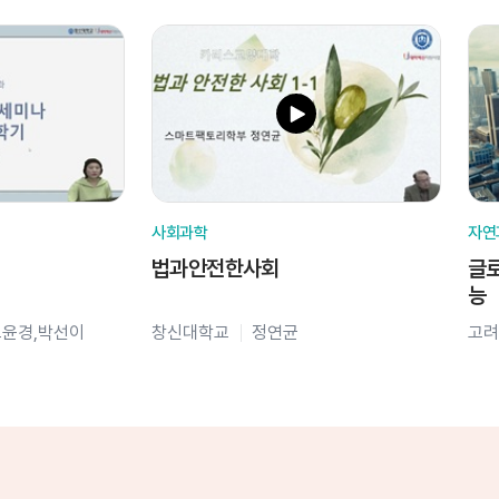
사회과학
자연
법과안전한사회
글로
능
오윤경,박선이
창신대학교
정연균
고려