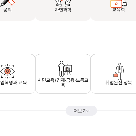
공학
자연과학
교육학
시민교육/경제·금융·노동교
업혁명과 교육
취업완전 정복
육
더보기
어&해외특강
K-MOOC 강의