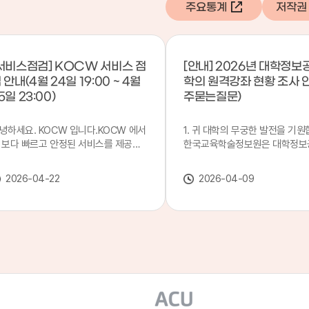
주요통계
저작권
서비스점검] KOCW 서비스 점
[안내] 2026년 대학정보
 안내(4월 24일 19:00 ~ 4월
학의 원격강좌 현황 조사 
5일 23:00)
주묻는질문)
녕하세요. KOCW 입니다.KOCW 에서
1. 귀 대학의 무궁한 발전을 기원
 보다 빠르고 안정된 서비스를 제공하
한국교육학술정보원은 대학정보
 위해 다음과 같이 서비스 점검을 실시
목별 관리기관으로 지정되어 있습
니다.※ 서비스 점검 작업 일시 : 4월
본 조사는 2025. 3. 1~2026. 2.
2026-04-22
2026-04-09
4일(금) 19:00 ~ 4월 25일(토) 23:00
에 운영된 원격강좌(이러닝) 현
로 인해 KOCW 서비스가 점검시간 동
하여, '2026 대학정보공시 대학
 일시중지될 예정이오니, 이 점 양해하
강좌(12-바)'에 데이터를 연계할
 주시기 바랍니다.저희 KOCW 에서는
니다.가. 대학정보공시 대상 대
용자 여러분께 보다 좋은 서비스를 제
4년제 대학, 전문대학, 대학원대
하기 위해 노력하겠습니다.감사합니다.
격강좌(이러닝) 관련 부서(교무처
학습개발센터, 이러닝지원센터 등
송통신대학교 및 사이버대학 제외
인시 캠퍼스인 경우 해당 캠퍼스