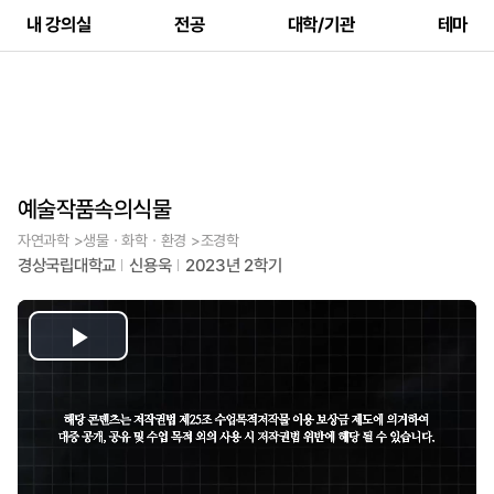
내 강의실
전공
대학/기관
테마
예술작품속의식물
자연과학 >생물ㆍ화학ㆍ환경 >조경학
경상국립대학교
신용욱
2023년 2학기
Play
Video