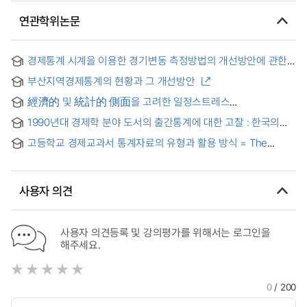
연관학위논문
경제통계 시계을 이용한 경기변동 측정방법의 개선방안에 관한
연구 : 경기종합지수를 중심으로 = (A)study on the
부산지역경제통계의 현황과 그 개선방안
improvement of the business cyde measurement method
using economic time series data
經濟的 및 統計的 側面을 고려한 일정스트레스
加速壽命試驗의 最適 設計 = Economic and Statistically
1990년대 경제학 분야 도서의 출간통계에 대한 고찰 : 한국의
Optimum Design of Constant-Stress Accelerated Life
출판통계에 대한 문제점과 제언 = (A) critical study on the
Tests
고등학교 경제교과서 통계자료의 유형과 활용 방식 = The
statistics of the publication of books on economics in the
Types and Instructional Uses of Statistical Data in High
1990s
School Economics Textbooks
사용자 의견
사용자 의견등록 및 강의평가를 위해서는 로그인을
해주세요.
0
/ 200