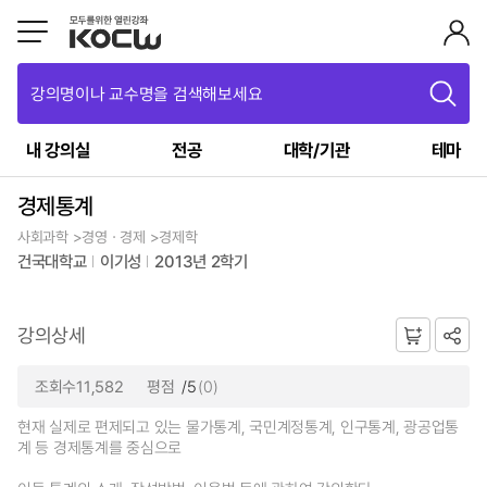
강의명이나 교수명을 검색해보세요
내 강의실
전공
대학/기관
테마
경제통계
사회과학 >경영ㆍ경제 >경제학
건국대학교
이기성
2013년 2학기
강의상세
조회수11,582
평점
/5
(0)
현재 실제로 편제되고 있는 물가통계, 국민계정통계, 인구통계, 광공업통
계 등 경제통계를 중심으로