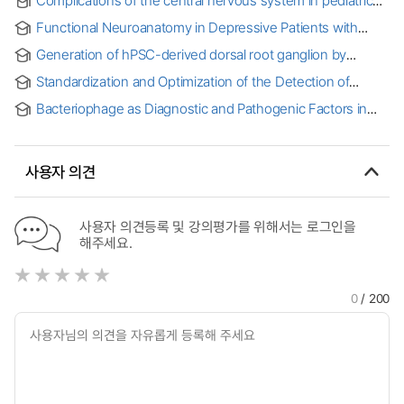
Complications of the central nervous system in pediatric
patients with endemic human coronavirus infection = 계절
Functional Neuroanatomy in Depressive Patients with
코로나바이러스 감염이 있는 소아 환자에서의 중추 신경계
Sexual Dysfunction : BOLD Functional MR Imaging =
합병증
Generation of hPSC-derived dorsal root ganglion by
성기능 장애를 동반한 우울증 환자의 기능적 자기공명영상법을
applying the developmental process of peripheral nervous
이용한 신경해부학
Standardization and Optimization of the Detection of
system
Neurogranin (Nrgn), a Synaptic Protein, Using the 3D CNS
Bacteriophage as Diagnostic and Pathogenic Factors in
Organoid Model of Human Immunodeficiency Virus (HIV-1)
Human Disease
Infection
사용자 의견
사용자 의견등록 및 강의평가를 위해서는 로그인을
해주세요.
0
/ 200