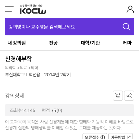
강의명이나 교수명을 검색해보세요
내 강의실
전공
대학/기관
테마
신경해부학
의약학 >의료 >의학
부산대학교
백선용
2014년 2학기
강의상세
조회수14,145
평점
/5
(0)
이 교과목의 목적은 사람 신경계통에 대한 형태와 기능적 이해를 바탕으로
신경계 질환의 병태생리를 이해할 수 있는 토대를 제공하는 것이다.
오류접수
이용방법