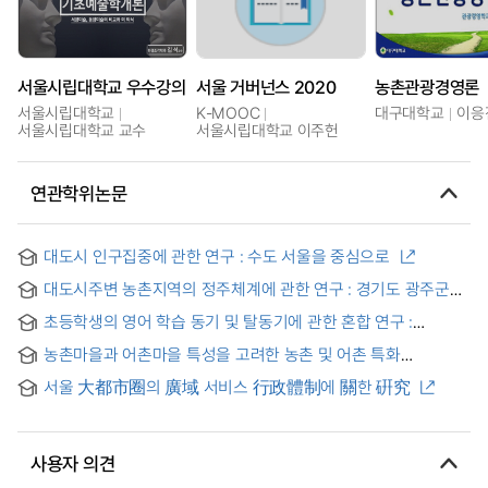
서울시립대학교 우수강의
서울 거버넌스 2020
농촌관광경영론
서울시립대학교
K-MOOC
대구대학교
이응
서울시립대학교 교수
서울시립대학교 이주헌
연관학위논문
대도시 인구집중에 관한 연구 : 수도 서울을 중심으로
대도시주변 농촌지역의 정주체계에 관한 연구 : 경기도 광주군을
사례로 = (A) STUDY ON SETTLEMENT SYSTEMS OF
초등학생의 영어 학습 동기 및 탈동기에 관한 혼합 연구 :
RURAL AREA IN METROPOLITAN PEREPHERY : A CASE OF
대도시와 농촌 지역 차이를 중심으로
KWANG-GUN, KYONGGI-DO
농촌마을과 어촌마을 특성을 고려한 농촌 및 어촌 특화
주민역량강화사업 개선 방안에 관한 연구
서울 大都市圈의 廣域 서비스 行政體制에 關한 硏究
사용자 의견