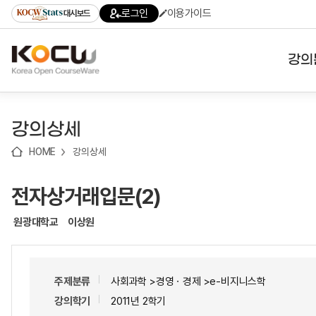
로
로
로
바
로그인
이용가이드
대시보드
가
가
가
로
기
기
기
가
(skip
기
to
강의
content)
대학
강의상세
기관
HOME
강의상세
전공
전자상거래입문(2)
테마
원광대학교
이상원
주제분류
사회과학 >경영ㆍ경제 >e-비지니스학
강의학기
2011년 2학기