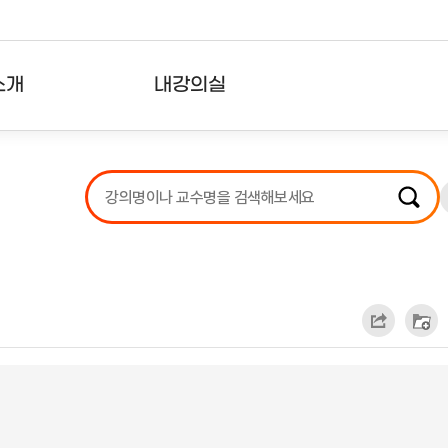
소개
내강의실
?
강의리스트
수강확인증강의
사용자의견
내강의클립