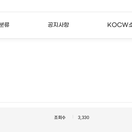
분류
공지사항
KOCW
강의
공지사항
KOCW란
강의
뉴스레터
활용안내
분야
주요통계현황
발자취
강의
서비스도움말
고객센터
조회수
3,330