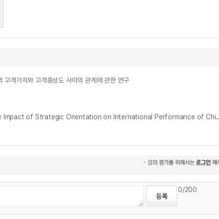
전자상거래 산업의 고객가치와 고객충성도 사이의 관계에 관한 연구
중국 국경간 전자상거래 기업의 전략적 지향점이 국제성과에 미치는 영향에 관한 연구 : 빅데이터 능력과 조직 민첩성을 매개변수로 하여 = A Study on the Impact of Strategic Orientation on International Performance of Chinese Cross-
0
/200