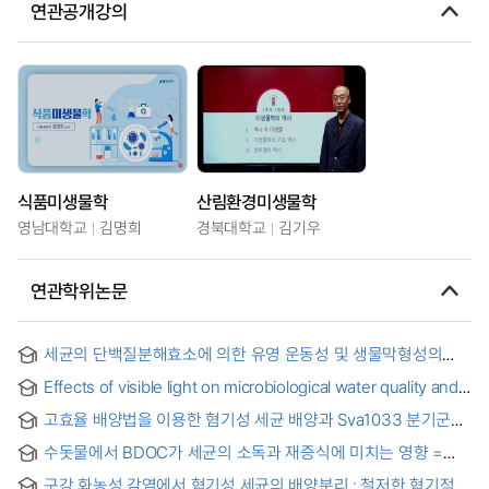
연관공개강의
식품미생물학
산림환경미생물학
영남대학교
김명희
경북대학교
김기우
연관학위논문
세균의 단백질분해효소에 의한 유영 운동성 및 생물막형성의
조절
Effects of visible light on microbiological water quality and
biofilm formation in plastic rainwater storage tanks =
고효율 배양법을 이용한 혐기성 세균 배양과 Sva1033 분기군에
가시광선이 플라스틱 빗물저장탱크 내부의 미생물 수질 및
속하는 갯벌 분리 세균의 유전체 분석
바이오필름 형성에 미치는 영향
수돗물에서 BDOC가 세균의 소독과 재증식에 미치는 영향 =
Effect of BDOC on Disinfection and Bacterial Regrowth in
구강 화농성 감염에서 혐기성 세균의 배양분리 : 철저한 혐기적