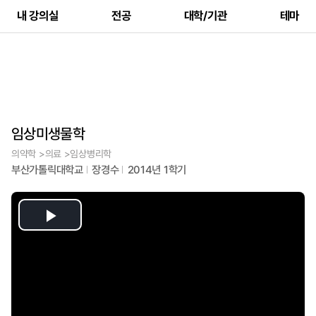
내 강의실
전공
대학/기관
테마
임상미생물학
의약학 >의료 >임상병리학
부산가톨릭대학교
장경수
2014년 1학기
Play
Video